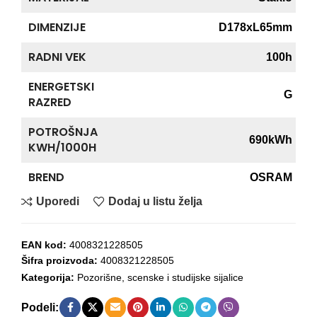
DIMENZIJE
D178xL65mm
RADNI VEK
100h
ENERGETSKI
G
RAZRED
POTROŠNJA
690kWh
KWH/1000H
BREND
OSRAM
Uporedi
Dodaj u listu želja
EAN kod:
4008321228505
Šifra proizvoda:
4008321228505
Kategorija:
Pozorišne, scenske i studijske sijalice
Podeli: