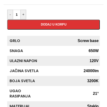
-
+
DODAJ U KORPU
GRLO
Screw base
SNAGA
650W
ULAZNI NAPON
120V
JAČINA SVETLA
24000lm
BOJA SVETLA
3200K
UGAO
21°
RASIPANJA
MATERIJAL
Staklo