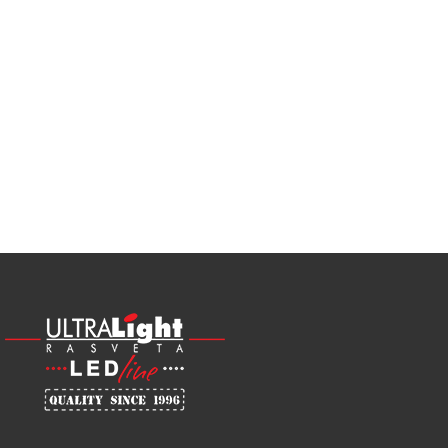
Najveći
izbor
LED
SIJALICA
u
regionu
POGLEDAJ
NOVO
ALU
LED
PROFILI
TRIMLESS
SA
DIFUZOROM
U
ROLNAMA