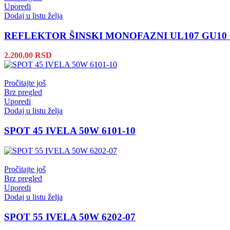
Uporedi
Dodaj u listu želja
REFLEKTOR ŠINSKI MONOFAZNI UL107 GU10
2.200,00
RSD
Pročitajte još
Brz pregled
Uporedi
Dodaj u listu želja
SPOT 45 IVELA 50W 6101-10
Pročitajte još
Brz pregled
Uporedi
Dodaj u listu želja
SPOT 55 IVELA 50W 6202-07