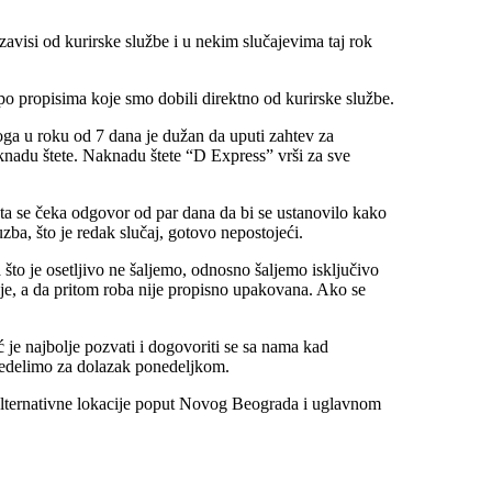
 zavisi od kurirske službe i u nekim slučajevima taj rok
o propisima koje smo dobili direktno od kurirske službe.
toga u roku od 7 dana je dužan da uputi zahtev za
nadu štete. Naknadu štete “D Express” vrši za sve
 šta se čeka odgovor od par dana da bi se ustanovilo kako
a, što je redak slučaj, gotovo nepostojeći.
 što je osetljivo ne šaljemo, odnosno šaljemo isključivo
ije, a da pritom roba nije propisno upakovana. Ako se
je najbolje pozvati i dogovoriti se sa nama kad
predelimo za dolazak ponedeljkom.
 alternativne lokacije poput Novog Beograda i uglavnom