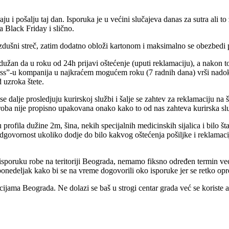
u i pošalju taj dan. Isporuka je u većini slučajeva danas za sutra ali to
a Black Friday i slično.
dušni streč, zatim dodatno obloži kartonom i maksimalno se obezbedi p
e dužan da u roku od 24h prijavi oštećenje (uputi reklamaciju), a nakon 
ress”-u kompanija u najkraćem mogućem roku (7 radnih dana) vrši nadok
 uzroka štete.
se dalje prosledjuju kurirskoj službi i šalje se zahtev za reklamaciju na
ba nije propisno upakovana onako kako to od nas zahteva kurirska sluzb
ofila dužine 2m, šina, nekih specijalnih medicinskih sijalica i bilo šta
odgovornost ukoliko dodje do bilo kakvog oštećenja pošiljke i reklamac
sporuku robe na teritoriji Beograda, nemamo fiksno određen termin već 
 ponedeljak kako bi se na vreme dogovorili oko isporuke jer se retko o
ijama Beograda. Ne dolazi se baš u strogi centar grada već se koriste