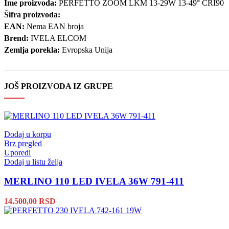
Ime proizvoda:
PERFETTO ZOOM LKM 13-29W 13-49° CRI90
Šifra proizvoda:
EAN:
Nema EAN broja
Brend:
IVELA ELCOM
Zemlja porekla:
Evropska Unija
JOŠ PROIZVODA IZ GRUPE
Dodaj u korpu
Brz pregled
Uporedi
Dodaj u listu želja
MERLINO 110 LED IVELA 36W 791-411
14.500,00
RSD