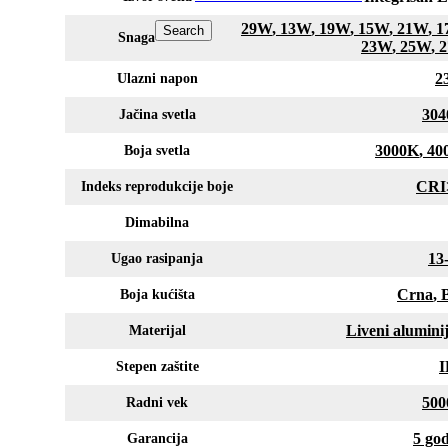
29W
,
13W
,
19W
,
15W
,
21W
,
1
Search
Snaga
23W
,
25W
,
2
Ulazni napon
304
Jačina svetla
3000K
,
40
Boja svetla
CRI
Indeks reprodukcije boje
Dimabilna
13
Ugao rasipanja
Crna
,
Boja kućišta
Liveni alumin
Materijal
I
Stepen zaštite
500
Radni vek
5 go
Garancija