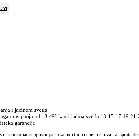
COM
anja i jačinom svetla!
a ugao rasipanja od 13-49° kao i jačina svetla 13-15-17-19-2
isteka garancije
a kojom imamo ugovor pa su samim tim i cene troškova transporta do