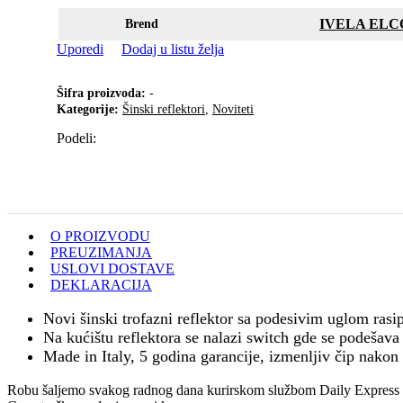
IVELA EL
Brend
Uporedi
Dodaj u listu želja
Šifra proizvoda:
-
Kategorije:
Šinski reflektori
,
Noviteti
Podeli:
O PROIZVODU
PREUZIMANJA
USLOVI DOSTAVE
DEKLARACIJA
Novi šinski trofazni reflektor sa podesivim uglom rasip
Na kućištu reflektora se nalazi switch gde se podešav
Made in Italy, 5 godina garancije, izmenljiv čip nakon 
Robu šaljemo svakog radnog dana kurirskom službom Daily Express s