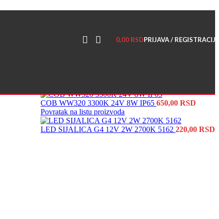
vite svoj nalog, sakupljajte poene i ostvarite popuste >>>
0,00
RSD
PRIJAVA / REGISTRACIJ
COB WW320 3300K 24V 8W IP65
650,00
RSD
Povratak na listu proizvoda
LED SIJALICA G4 12V 2W 2700K 5162
220,00
RSD