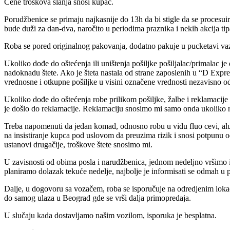
Cene troškova slanja snosi kupac.
Porudžbenice se primaju najkasnije do 13h da bi stigle da se procesuiraj
bude duži za dan-dva, naročito u periodima praznika i nekih akcija tip
Roba se pored originalnog pakovanja, dodatno pakuje u pucketavi vaz
Ukoliko dođe do oštećenja ili uništenja pošiljke pošiljalac/primalac j
nadoknadu štete. Ako je šteta nastala od strane zaposlenih u “D Exp
vrednosne i otkupne pošiljke u visini označene vrednosti nezavisno od
Ukoliko dođe do oštećenja robe prilikom pošiljke, žalbe i reklamacije 
je došlo do reklamacije. Reklamaciju snosimo mi samo onda ukoliko ro
Treba napomenuti da jedan komad, odnosno robu u vidu fluo cevi, alu pr
na insistiranje kupca pod uslovom da preuzima rizik i snosi potpunu 
ustanovi drugačije, troškove štete snosimo mi.
U zavisnosti od obima posla i narudžbenica, jednom nedeljno vršimo i
planiramo dolazak tekuće nedelje, najbolje je informisati se odmah u
Dalje, u dogovoru sa vozačem, roba se isporučuje na odredjenim lokac
do samog ulaza u Beograd gde se vrši dalja primopredaja.
U slučaju kada dostavljamo našim vozilom, isporuka je besplatna.