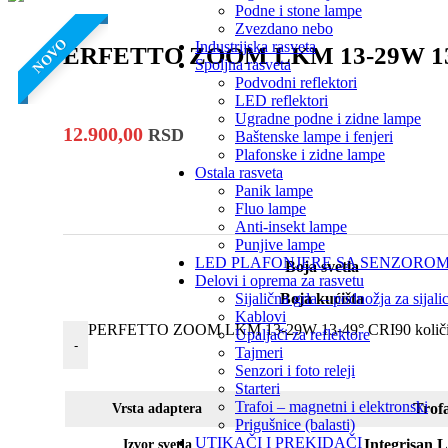
Podne i stone lampe
Zvezdano nebo
NOVO
Industrijska rasveta
PERFETTO ZOOM LKM 13-29W 13
Spoljna rasveta
Podvodni reflektori
LED reflektori
Ugradne podne i zidne lampe
12.900,00
RSD
Baštenske lampe i fenjeri
Plafonske i zidne lampe
Ostala rasveta
Panik lampe
Fluo lampe
Anti-insekt lampe
Punjive lampe
LED PLAFONJERE SA SENZORO
Boja svetla
Delovi i oprema za rasvetu
Sijalična grla – podnožja za sijali
Boja kućišta
Kablovi
PERFETTO ZOOM LKM 13-29W 13-49° CRI90 količ
Upaljači za reflektore
-
Tajmeri
Senzori i foto releji
Starteri
Trafoi – magnetni i elektronski
Trof
Vrsta adaptera
Prigušnice (balasti)
UTIKAČI I PREKIDAČI
Integrisan
Izvor svetla