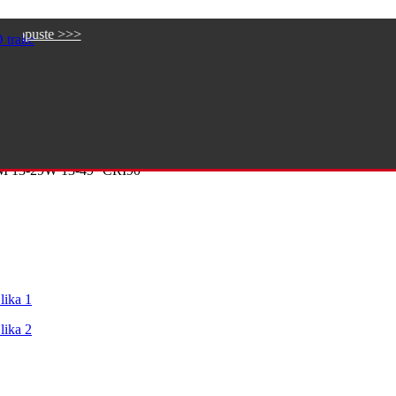
Napra
 trake
13-29W 13-49° CRI90