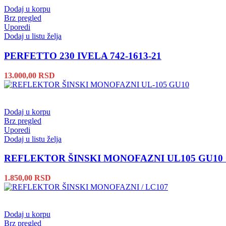
Dodaj u korpu
Brz pregled
Uporedi
Dodaj u listu želja
PERFETTO 230 IVELA 742-1613-21
13.000,00
RSD
Dodaj u korpu
Brz pregled
Uporedi
Dodaj u listu želja
REFLEKTOR ŠINSKI MONOFAZNI UL105 GU10
1.850,00
RSD
Dodaj u korpu
Brz pregled