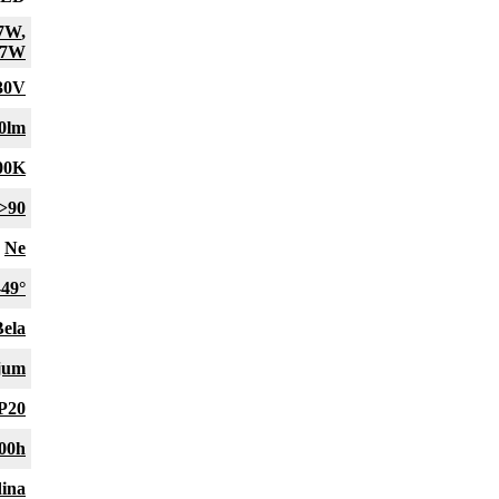
7W
,
27W
30V
0lm
00K
>90
Ne
-49°
Bela
ijum
P20
00h
dina