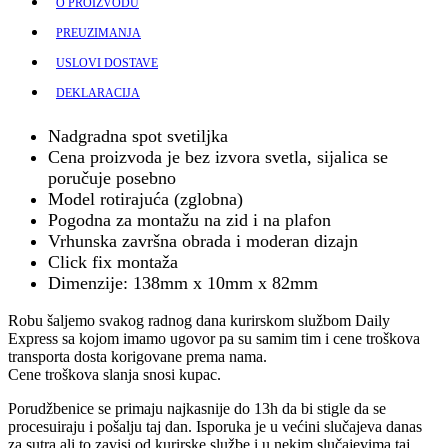
O PROIZVODU
PREUZIMANJA
USLOVI DOSTAVE
DEKLARACIJA
Nadgradna spot svetiljka
Cena proizvoda je bez izvora svetla, sijalica se
poručuje posebno
Model rotirajuća (zglobna)
Pogodna za montažu na zid i na plafon
Vrhunska završna obrada i moderan dizajn
Click fix montaža
Dimenzije: 138mm x 10mm x 82mm
Robu šaljemo svakog radnog dana kurirskom službom Daily
Express sa kojom imamo ugovor pa su samim tim i cene troškova
transporta dosta korigovane prema nama.
Cene troškova slanja snosi kupac.
Porudžbenice se primaju najkasnije do 13h da bi stigle da se
procesuiraju i pošalju taj dan. Isporuka je u većini slučajeva danas
za sutra ali to zavisi od kurirske službe i u nekim slučajevima taj