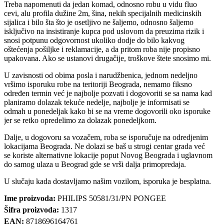
Treba napomenuti da jedan komad, odnosno robu u vidu fluo
cevi, alu profila dužine 2m, šina, nekih specijalnih medicinskih
sijalica i bilo šta što je osetljivo ne šaljemo, odnosno šaljemo
isključivo na insistiranje kupca pod uslovom da preuzima rizik i
snosi potpunu odgovornost ukoliko dodje do bilo kakvog
oštećenja pošiljke i reklamacije, a da pritom roba nije propisno
upakovana. Ako se ustanovi drugačije, troškove štete snosimo mi.
U zavisnosti od obima posla i narudžbenica, jednom nedeljno
vršimo isporuku robe na teritoriji Beograda, nemamo fiksno
određen termin već je najbolje pozvati i dogovoriti se sa nama kad
planiramo dolazak tekuće nedelje, najbolje je informisati se
odmah u ponedeljak kako bi se na vreme dogovorili oko isporuke
jer se retko opredelimo za dolazak ponedeljkom.
Dalje, u dogovoru sa vozačem, roba se isporučuje na odredjenim
lokacijama Beograda. Ne dolazi se baš u strogi centar grada već
se koriste alternativne lokacije poput Novog Beograda i uglavnom
do samog ulaza u Beograd gde se vrši dalja primopredaja.
U slučaju kada dostavljamo našim vozilom, isporuka je besplatna.
Ime proizvoda:
PHILIPS 50581/31/PN PONGEE
Šifra proizvoda:
1317
EAN:
8718696164761