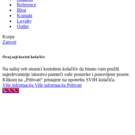
Reference
Blog
Kontakt
Loyalty
Outlet
Korpa
Zatvori
Ovaj sajt koristi kolačiće
Na našoj veb stranici koristimo kolačiće da bismo vam pružili
najrelevantnije iskustvo pamteći vaše postavke i ponovljene posete.
Klikom na „Prihvati“ pristajete na upotrebu SVIH kolačića.
Više informacija
Više informacija
Prihvati
Pozovite
Najveći izbor