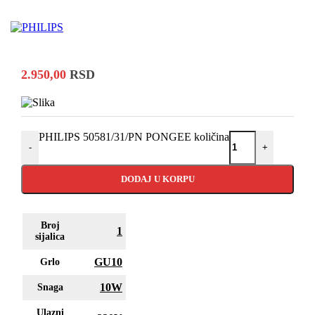
2.950,00
RSD
PHILIPS 50581/31/PN PONGEE količina
-
+
DODAJ U KORPU
Broj
1
sijalica
GU10
Grlo
10W
Snaga
Ulazni