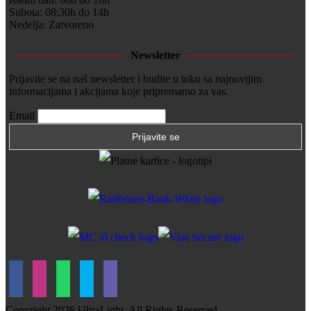
Subota: 08:30h do 14h
Nedelja: Zatvoreno
Newsletter
Prijavite se na naš newsletter i budite u toku sa najnovijim
informacijama i akcijama koje pripremamo za vas.
Email
Copyright
2026 UltraLight. All Rights Reserved