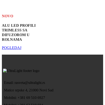
NOVO
ALU LED PROFILI
TRIMLESS SA
DIFUZOROM U
ROLNAMA
POGLEDAJ
Email: rasveta@ultralight.rs
Matice srpske 4, 21000 Novi Sad
Mobilni: +381 69 510 6927