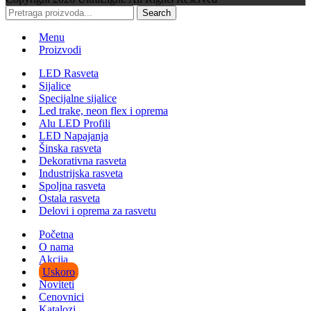
Search
Menu
Proizvodi
LED Rasveta
Sijalice
Specijalne sijalice
Led trake, neon flex i oprema
Alu LED Profili
LED Napajanja
Šinska rasveta
Dekorativna rasveta
Industrijska rasveta
Spoljna rasveta
Ostala rasveta
Delovi i oprema za rasvetu
Početna
O nama
Akcija
Uskoro
Noviteti
Cenovnici
Katalozi