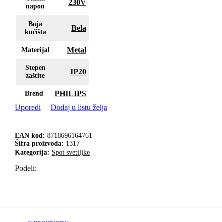
230V
napon
Boja
Bela
kućišta
Metal
Materijal
Stepen
IP20
zaštite
PHILIPS
Brend
Uporedi
Dodaj u listu želja
EAN kod:
8718696164761
Šifra proizvoda:
1317
Kategorija:
Spot svetiljke
Podeli: