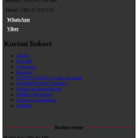
Mobilni: +381 63 510 684
Fiksni: +381 21 553 713
WhatsApp
Viber
Korisni linkovi
Akcija
Noviteti
Cenovnici
Katalozi
ULTRALIGHT Loyalty program
Korisnički servis i dostava
Podaci za identifikaciju
Politika privatnosti
Pravo na odustajanje
Kontakt
Radno vreme
Radni dan: 08h do 18h