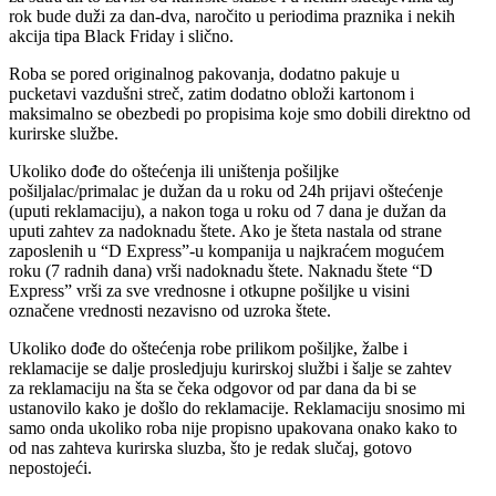
rok bude duži za dan-dva, naročito u periodima praznika i nekih
akcija tipa Black Friday i slično.
Roba se pored originalnog pakovanja, dodatno pakuje u
pucketavi vazdušni streč, zatim dodatno obloži kartonom i
maksimalno se obezbedi po propisima koje smo dobili direktno od
kurirske službe.
Ukoliko dođe do oštećenja ili uništenja pošiljke
pošiljalac/primalac je dužan da u roku od 24h prijavi oštećenje
(uputi reklamaciju), a nakon toga u roku od 7 dana je dužan da
uputi zahtev za nadoknadu štete. Ako je šteta nastala od strane
zaposlenih u “D Express”-u kompanija u najkraćem mogućem
roku (7 radnih dana) vrši nadoknadu štete. Naknadu štete “D
Express” vrši za sve vrednosne i otkupne pošiljke u visini
označene vrednosti nezavisno od uzroka štete.
Ukoliko dođe do oštećenja robe prilikom pošiljke, žalbe i
reklamacije se dalje prosledjuju kurirskoj službi i šalje se zahtev
za reklamaciju na šta se čeka odgovor od par dana da bi se
ustanovilo kako je došlo do reklamacije. Reklamaciju snosimo mi
samo onda ukoliko roba nije propisno upakovana onako kako to
od nas zahteva kurirska sluzba, što je redak slučaj, gotovo
nepostojeći.