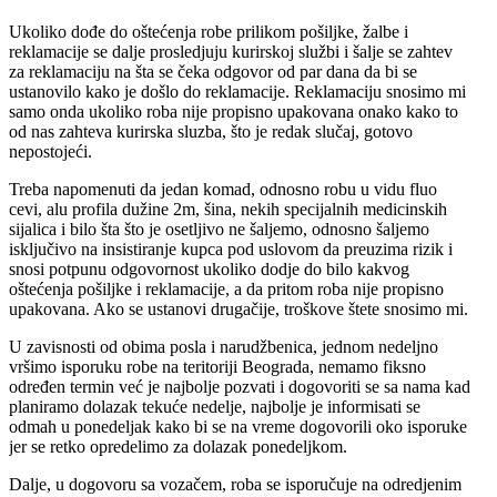
Ukoliko dođe do oštećenja robe prilikom pošiljke, žalbe i
reklamacije se dalje prosledjuju kurirskoj službi i šalje se zahtev
za reklamaciju na šta se čeka odgovor od par dana da bi se
ustanovilo kako je došlo do reklamacije. Reklamaciju snosimo mi
samo onda ukoliko roba nije propisno upakovana onako kako to
od nas zahteva kurirska sluzba, što je redak slučaj, gotovo
nepostojeći.
Treba napomenuti da jedan komad, odnosno robu u vidu fluo
cevi, alu profila dužine 2m, šina, nekih specijalnih medicinskih
sijalica i bilo šta što je osetljivo ne šaljemo, odnosno šaljemo
isključivo na insistiranje kupca pod uslovom da preuzima rizik i
snosi potpunu odgovornost ukoliko dodje do bilo kakvog
oštećenja pošiljke i reklamacije, a da pritom roba nije propisno
upakovana. Ako se ustanovi drugačije, troškove štete snosimo mi.
U zavisnosti od obima posla i narudžbenica, jednom nedeljno
vršimo isporuku robe na teritoriji Beograda, nemamo fiksno
određen termin već je najbolje pozvati i dogovoriti se sa nama kad
planiramo dolazak tekuće nedelje, najbolje je informisati se
odmah u ponedeljak kako bi se na vreme dogovorili oko isporuke
jer se retko opredelimo za dolazak ponedeljkom.
Dalje, u dogovoru sa vozačem, roba se isporučuje na odredjenim