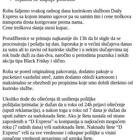
Robu šaljemo svakog radnog dana kurirskom službom Daily
Express sa kojom imamo ugovor pa su samim tim i cene troškova
transporta dosta korigovane prema nama.
Cene troškova slanja snosi kupac.
Porudžbenice se primaju najkasnije do 13h da bi stigle da se
procesuiraju i pošalju taj dan. Isporuka je u većini slučajeva danas
za sutra ali to zavisi od kurirske službe i u nekim slučajevima taj
rok bude duži za dan-dva, naročito u periodima praznika i nekih
akcija tipa Black Friday i slično.
Roba se pored originalnog pakovanja, dodatno pakuje u
pucketavi vazdušni streč, zatim dodatno obloži kartonom i
maksimalno se obezbedi po propisima koje smo dobili direktno od
kurirske službe.
Ukoliko dođe do oštećenja ili uništenja pošiljke
pošiljalac/primalac je dužan da u roku od 24h prijavi oštećenje
(uputi reklamaciju), a nakon toga u roku od 7 dana je dužan da
uputi zahtev za nadoknadu štete. Ako je šteta nastala od strane
zaposlenih u “D Express”-u kompanija u najkraćem mogućem
roku (7 radnih dana) vrši nadoknadu štete. Naknadu štete “D
Express” vrši za sve vrednosne i otkupne pošiljke u visini
označene vrednosti nezavisno od uzroka štete.