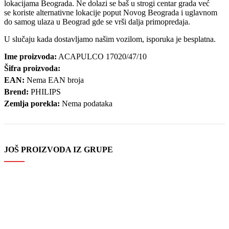
lokacijama Beograda. Ne dolazi se baš u strogi centar grada već
se koriste alternativne lokacije poput Novog Beograda i uglavnom
do samog ulaza u Beograd gde se vrši dalja primopredaja.
U slučaju kada dostavljamo našim vozilom, isporuka je besplatna.
Ime proizvoda:
ACAPULCO 17020/47/10
Šifra proizvoda:
EAN:
Nema EAN broja
Brend:
PHILIPS
Zemlja porekla:
Nema podataka
JOŠ PROIZVODA IZ GRUPE