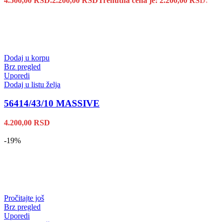
4.500,00 RSD.
2.200,00
RSD
Trenutna cena je: 2.200,00 RSD.
Dodaj u korpu
Brz pregled
Uporedi
Dodaj u listu želja
56414/43/10 MASSIVE
4.200,00
RSD
-19%
Pročitajte još
Brz pregled
Uporedi