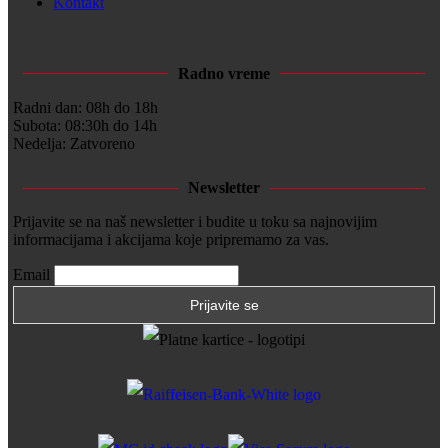
Kontakt
Radno vreme
Radni dan: 08h do 18h
Subota: 08:30h do 14h
Nedelja: Zatvoreno
Newsletter
Prijavite se na naš newsletter i budite u toku sa najnovijim
informacijama i akcijama koje pripremamo za vas.
Email