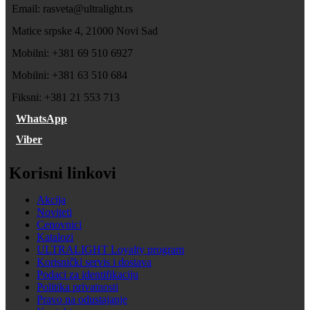
Email: rasveta@ultralight.rs
Matice srpske 4, 21000 Novi Sad
Mobilni: +381 69 510 6927
Mobilni: +381 63 510 684
Fiksni: +381 21 553 713
WhatsApp
Viber
Korisni linkovi
Akcija
Noviteti
Cenovnici
Katalozi
ULTRALIGHT Loyalty program
Korisnički servis i dostava
Podaci za identifikaciju
Politika privatnosti
Pravo na odustajanje