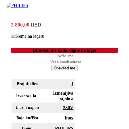
2.800,00
RSD
Obavesti me kada stigne na lager
Obavesti me
1
Broj sijalica
Izmenljiva
Izvor svetla
sijalica
230V
Ulazni napon
Inox
Boja kućišta
PHILIPS
Brend