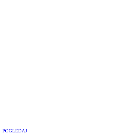
LED
SIJALICA
u regionu
POGLEDAJ