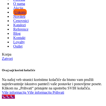
O nama
Akcija
Uskoro
Noviteti
Cenovnici
Katalozi
Reference
Blog
Kontakt
Loyalty
Outlet
Korpa
Zatvori
Ovaj sajt koristi kolačiće
Na našoj veb stranici koristimo kolačiće da bismo vam pružili
najrelevantnije iskustvo pamteći vaše postavke i ponovljene posete.
Klikom na „Prihvati“ pristajete na upotrebu SVIH kolačića.
Više informacija
Više informacija
Prihvati
Pozovite
Najveći izbor