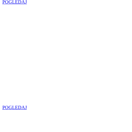
POGLEDAJ
Najveći izbor
LED SIJALICA
u regionu
POGLEDAJ