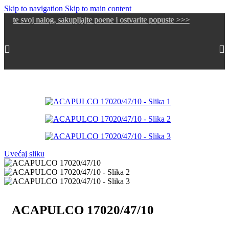
Skip to navigation
Skip to main content
j nalog, sakupljajte poene i ostvarite popuste >>>
Početna
/
Outlet
Uvećaj sliku
ACAPULCO 17020/47/10