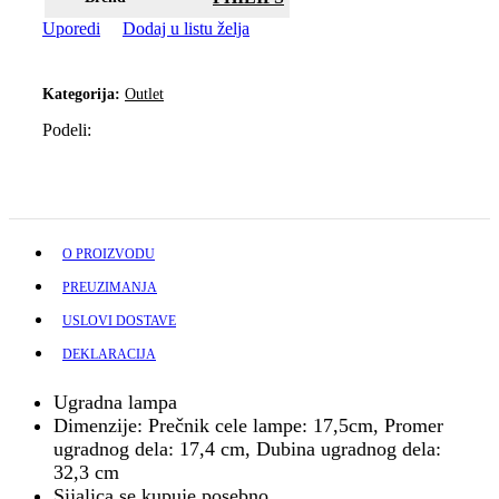
Uporedi
Dodaj u listu želja
Kategorija:
Outlet
Podeli:
O PROIZVODU
PREUZIMANJA
USLOVI DOSTAVE
DEKLARACIJA
Ugradna lampa
Dimenzije: Prečnik cele lampe: 17,5cm, Promer
ugradnog dela: 17,4 cm, Dubina ugradnog dela:
32,3 cm
Sijalica se kupuje posebno