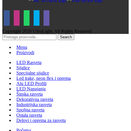
Copyright
2026 UltraLight. All Rights Reserved
Search
Menu
Proizvodi
LED Rasveta
Sijalice
Specijalne sijalice
Led trake, neon flex i oprema
Alu LED Profili
LED Napajanja
Šinska rasveta
Dekorativna rasveta
Industrijska rasveta
Spoljna rasveta
Ostala rasveta
Delovi i oprema za rasvetu
Početna