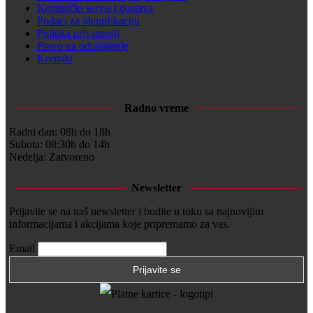
Korisnički servis i dostava
Podaci za identifikaciju
Politika privatnosti
Pravo na odustajanje
Kontakt
Radno vreme
Radni dan: 08h do 18h
Subota: 08:30h do 14h
Nedelja: Zatvoreno
Newsletter
Prijavite se na naš newsletter i budite u toku sa najnovijim
informacijama i akcijama koje pripremamo za vas.
Email