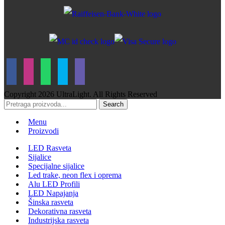
Copyright
2026 UltraLight. All Rights Reserved
Search
Menu
Proizvodi
LED Rasveta
Sijalice
Specijalne sijalice
Led trake, neon flex i oprema
Alu LED Profili
LED Napajanja
Šinska rasveta
Dekorativna rasveta
Industrijska rasveta