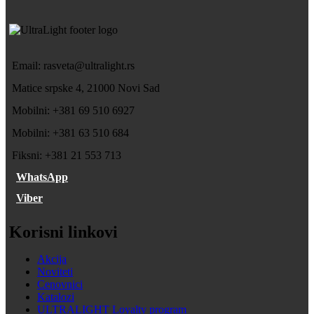
Email: rasveta@ultralight.rs
Matice srpske 4, 21000 Novi Sad
Mobilni: +381 69 510 6927
Mobilni: +381 63 510 684
Fiksni: +381 21 553 713
WhatsApp
Viber
Korisni linkovi
Akcija
Noviteti
Cenovnici
Katalozi
ULTRALIGHT Loyalty program