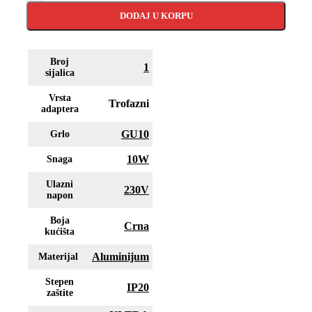
DODAJ U KORPU
Broj
1
sijalica
Vrsta
Trofazni
adaptera
GU10
Grlo
10W
Snaga
Ulazni
230V
napon
Boja
Crna
kućišta
Aluminijum
Materijal
Stepen
IP20
zaštite