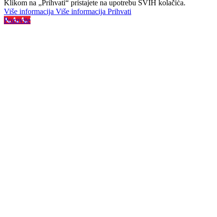
Klikom na „Prihvati“ pristajete na upotrebu SVIH kolačića.
Više informacija
Više informacija
Prihvati
Pozovite
Najveći izbor