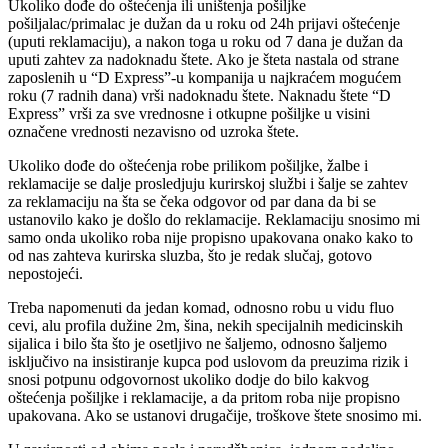
Ukoliko dođe do oštećenja ili uništenja pošiljke
pošiljalac/primalac je dužan da u roku od 24h prijavi oštećenje
(uputi reklamaciju), a nakon toga u roku od 7 dana je dužan da
uputi zahtev za nadoknadu štete. Ako je šteta nastala od strane
zaposlenih u “D Express”-u kompanija u najkraćem mogućem
roku (7 radnih dana) vrši nadoknadu štete. Naknadu štete “D
Express” vrši za sve vrednosne i otkupne pošiljke u visini
označene vrednosti nezavisno od uzroka štete.
Ukoliko dođe do oštećenja robe prilikom pošiljke, žalbe i
reklamacije se dalje prosledjuju kurirskoj službi i šalje se zahtev
za reklamaciju na šta se čeka odgovor od par dana da bi se
ustanovilo kako je došlo do reklamacije. Reklamaciju snosimo mi
samo onda ukoliko roba nije propisno upakovana onako kako to
od nas zahteva kurirska sluzba, što je redak slučaj, gotovo
nepostojeći.
Treba napomenuti da jedan komad, odnosno robu u vidu fluo
cevi, alu profila dužine 2m, šina, nekih specijalnih medicinskih
sijalica i bilo šta što je osetljivo ne šaljemo, odnosno šaljemo
isključivo na insistiranje kupca pod uslovom da preuzima rizik i
snosi potpunu odgovornost ukoliko dodje do bilo kakvog
oštećenja pošiljke i reklamacije, a da pritom roba nije propisno
upakovana. Ako se ustanovi drugačije, troškove štete snosimo mi.