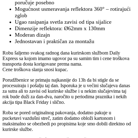
poručuje posebno
Mogućnost usmeravanja reflektora 360° – rotirajući
zglob
Ugao rasipanja svetla zavisi od tipa sijalice
Dimenzije reflektora: Ø62mm x 130mm
Moderan dizajn
Jednostavan i praktičan za montažu
Robu šaljemo svakog radnog dana kurirskom službom Daily
Express sa kojom imamo ugovor pa su samim tim i cene troškova
transporta dosta korigovane prema nama.
Cene troškova slanja snosi kupac.
Porudžbenice se primaju najkasnije do 13h da bi stigle da se
procesuiraju i pošalju taj dan. Isporuka je u većini slučajeva danas
za sutra ali to zavisi od kurirske službe i u nekim slučajevima taj
rok bude duži za dan-dva, naročito u periodima praznika i nekih
akcija tipa Black Friday i slično.
Roba se pored originalnog pakovanja, dodatno pakuje u
pucketavi vazdušni streč, zatim dodatno obloži kartonom i
maksimalno se obezbedi po propisima koje smo dobili direktno od
kurirske službe.