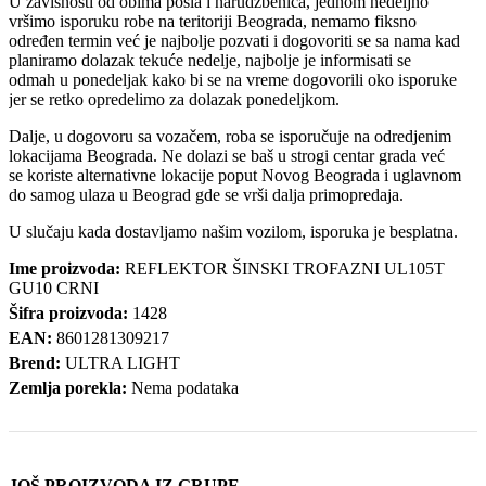
U zavisnosti od obima posla i narudžbenica, jednom nedeljno
vršimo isporuku robe na teritoriji Beograda, nemamo fiksno
određen termin već je najbolje pozvati i dogovoriti se sa nama kad
planiramo dolazak tekuće nedelje, najbolje je informisati se
odmah u ponedeljak kako bi se na vreme dogovorili oko isporuke
jer se retko opredelimo za dolazak ponedeljkom.
Dalje, u dogovoru sa vozačem, roba se isporučuje na odredjenim
lokacijama Beograda. Ne dolazi se baš u strogi centar grada već
se koriste alternativne lokacije poput Novog Beograda i uglavnom
do samog ulaza u Beograd gde se vrši dalja primopredaja.
U slučaju kada dostavljamo našim vozilom, isporuka je besplatna.
Ime proizvoda:
REFLEKTOR ŠINSKI TROFAZNI UL105T
GU10 CRNI
Šifra proizvoda:
1428
EAN:
8601281309217
Brend:
ULTRA LIGHT
Zemlja porekla:
Nema podataka
JOŠ PROIZVODA IZ GRUPE