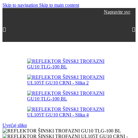
Skip to navigation
Skip to main content
Napravite svoj nalog, sakuplja
Početna
/
Šinska rasveta
/
Šinski reflektori
Uvećaj sliku