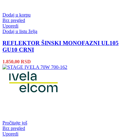
Dodaj u korpu
Brz pregled
Uporedi
Dodaj u listu želja
REFLEKTOR ŠINSKI MONOFAZNI UL105
GU10 CRNI
1.850,00
RSD
Pročitajte još
Brz pregled
Uporedi