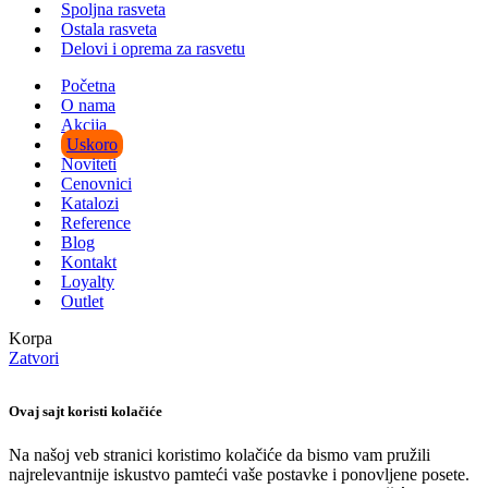
Spoljna rasveta
Ostala rasveta
Delovi i oprema za rasvetu
Početna
O nama
Akcija
Uskoro
Noviteti
Cenovnici
Katalozi
Reference
Blog
Kontakt
Loyalty
Outlet
Korpa
Zatvori
Ovaj sajt koristi kolačiće
Na našoj veb stranici koristimo kolačiće da bismo vam pružili
najrelevantnije iskustvo pamteći vaše postavke i ponovljene posete.