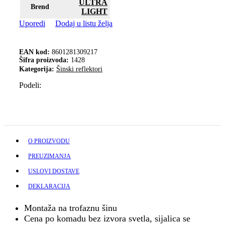
ULTRA
Brend
LIGHT
Uporedi
Dodaj u listu želja
EAN kod:
8601281309217
Šifra proizvoda:
1428
Kategorija:
Šinski reflektori
Podeli:
O PROIZVODU
PREUZIMANJA
USLOVI DOSTAVE
DEKLARACIJA
Montaža na trofaznu šinu
Cena po komadu bez izvora svetla, sijalica se