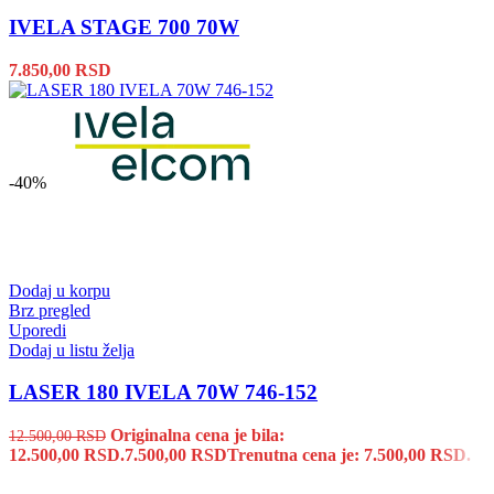
IVELA STAGE 700 70W
7.850,00
RSD
-40%
Dodaj u korpu
Brz pregled
Uporedi
Dodaj u listu želja
LASER 180 IVELA 70W 746-152
Originalna cena je bila:
12.500,00
RSD
12.500,00 RSD.
7.500,00
RSD
Trenutna cena je: 7.500,00 RSD.