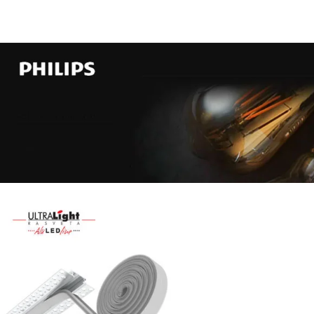
Najveći
izbor
LED
SIJALICA
u
regionu