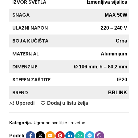
IZVOR SVETLA
Izmenljiva sijalica
SNAGA
MAX 50W
ULAZNI NAPON
220 – 240 V
BOJA KUĆIŠTA
Crna
MATERIJAL
Aluminijum
DIMENZIJE
Ø 106 mm, h – 80,2 mm
STEPEN ZAŠTITE
IP20
BREND
BBLINK
Uporedi
Dodaj u listu želja
Kategorija:
Ugradne svetiljke i rozetne
Podeli: