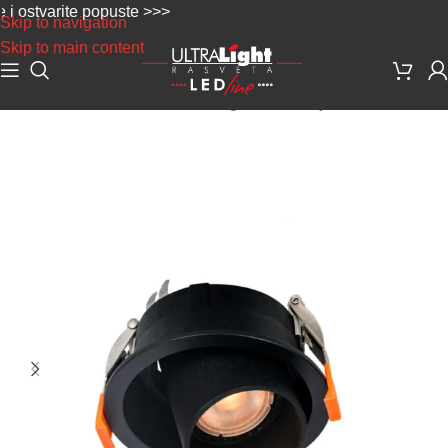
tvarite popuste >>>
Skip to navigation
Skip to main content
Početna
/
Dekorativna rasveta
/
Ugradne svetiljke i rozetne