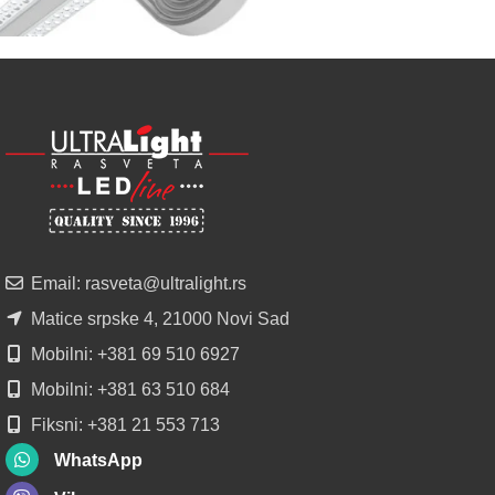
POGLEDAJ
NOVO
ALU
LED
PROFILI
TRIMLESS
SA
DIFUZOROM
U
ROLNAMA
Email: rasveta@ultralight.rs
POGLEDAJ
Matice srpske 4, 21000 Novi Sad
Mobilni: +381 69 510 6927
Mobilni: +381 63 510 684
Fiksni: +381 21 553 713
WhatsApp