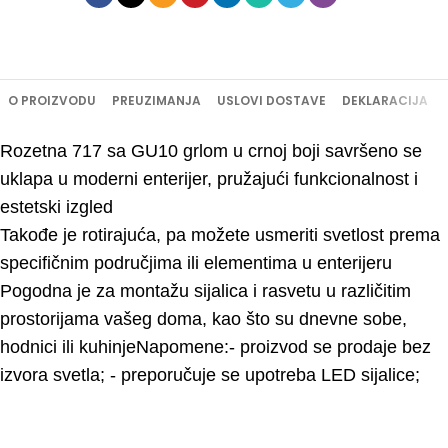
O PROIZVODU
PREUZIMANJA
USLOVI DOSTAVE
DEKLARACIJA
Rozetna 717 sa GU10 grlom u crnoj boji savršeno se
uklapa u moderni enterijer, pružajući funkcionalnost i
estetski izgled
Takođe je rotirajuća, pa možete usmeriti svetlost prema
specifičnim područjima ili elementima u enterijeru
Pogodna je za montažu sijalica i rasvetu u različitim
prostorijama vašeg doma, kao što su dnevne sobe,
hodnici ili kuhinjeNapomene:- proizvod se prodaje bez
izvora svetla; - preporučuje se upotreba LED sijalice;