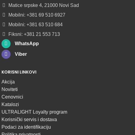
DIFUZOROM
Matice srpske 4, 21000 Novi Sad
U
ROLNAMA
Mobilni: +381 69 510 6927
Mobilni: +381 63 510 684
POGLEDAJ
Fiksni: +381 21 553 713
WhatsApp
Viber
KORISNI LINKOVI
Akcija
Noviteti
Cenovnici
Katalozi
ULTRALIGHT Loyalty program
Korisnički servis i dostava
Podaci za identifikaciju
Politika privatnosti