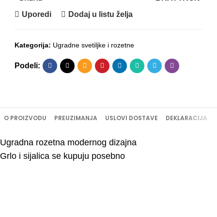
Uporedi
Dodaj u listu želja
Kategorija:
Ugradne svetiljke i rozetne
Podeli:
O PROIZVODU
PREUZIMANJA
USLOVI DOSTAVE
DEKLARACIJA
Ugradna rozetna modernog dizajna
Grlo i sijalica se kupuju posebno