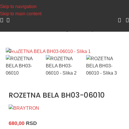
Napravite svoj nalog, sakuplja
Skip to navigation
Skip to main content
Početna
/
Dekorativna rasveta
/
Ugradne svetiljke i rozetne
Uvećaj sliku
ROZETNA BELA BH03-06010
680,00
RSD