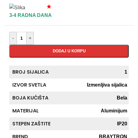
★
3-4 RADNA DANA
-
+
DODAJ U KORPU
BROJ SIJALICA
1
IZVOR SVETLA
Izmenljiva sijalica
BOJA KUĆIŠTA
Bela
MATERIJAL
Aluminijum
STEPEN ZAŠTITE
IP20
BREND
BRAYTRON