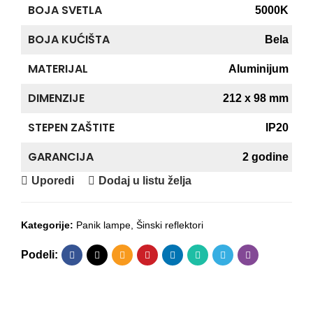
BOJA SVETLA
5000K
BOJA KUĆIŠTA
Bela
MATERIJAL
Aluminijum
DIMENZIJE
212 x 98 mm
STEPEN ZAŠTITE
IP20
GARANCIJA
2 godine
Uporedi
Dodaj u listu želja
Kategorije:
Panik lampe
,
Šinski reflektori
Podeli: