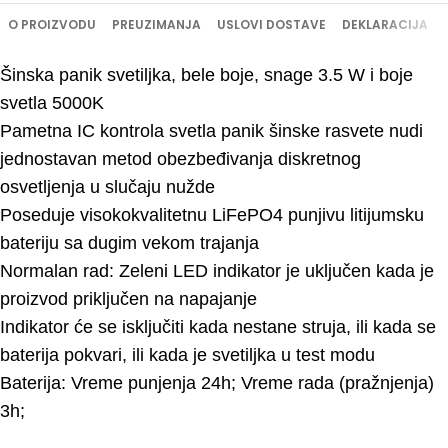
O PROIZVODU
PREUZIMANJA
USLOVI DOSTAVE
DEKLARACIJA
Šinska panik svetiljka, bele boje, snage 3.5 W i boje
svetla 5000K
Pametna IC kontrola svetla panik šinske rasvete nudi
jednostavan metod obezbeđivanja diskretnog
osvetljenja u slučaju nužde
Poseduje visokokvalitetnu LiFePO4 punjivu litijumsku
bateriju sa dugim vekom trajanja
Normalan rad: Zeleni LED indikator je uključen kada je
proizvod priključen na napajanje
Indikator će se isključiti kada nestane struja, ili kada se
baterija pokvari, ili kada je svetiljka u test modu
Baterija: Vreme punjenja 24h; Vreme rada (pražnjenja)
3h;