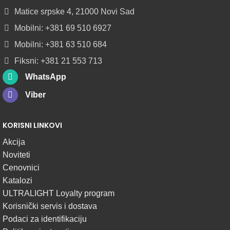
DIFUZOROM
Matice srpske 4, 21000 Novi Sad
U
ROLNAMA
Mobilni: +381 69 510 6927
Mobilni: +381 63 510 684
POGLEDAJ
Fiksni: +381 21 553 713
WhatsApp
Viber
KORISNI LINKOVI
Akcija
Noviteti
Cenovnici
Katalozi
ULTRALIGHT Loyalty program
Korisnički servis i dostava
Podaci za identifikaciju