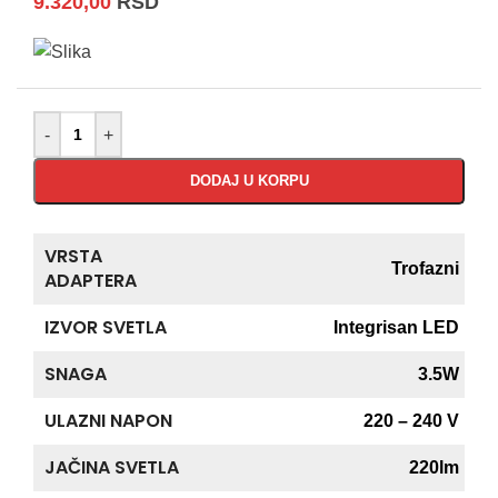
9.320,00
RSD
-
+
DODAJ U KORPU
VRSTA
Trofazni
ADAPTERA
IZVOR SVETLA
Integrisan LED
SNAGA
3.5W
ULAZNI NAPON
220 – 240 V
JAČINA SVETLA
220lm