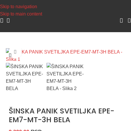
Napravite svoj nalog, sakuplja
Skip to navigation
Skip to main content
Početna
/
Šinska rasveta
/
Šinski reflektori
Uvećaj sliku
ŠINSKA PANIK SVETILJKA EPE-
EM7-MT-3H BELA