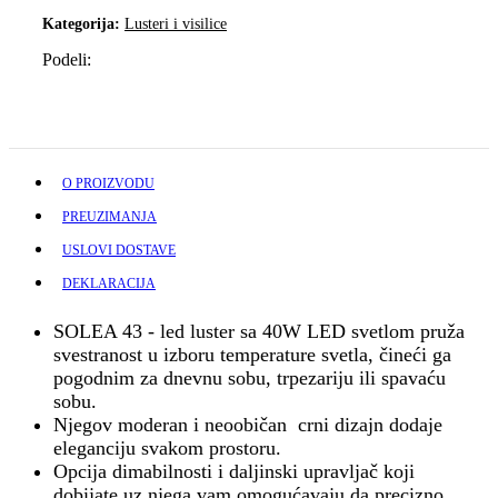
Kategorija:
Lusteri i visilice
Podeli:
O PROIZVODU
PREUZIMANJA
USLOVI DOSTAVE
DEKLARACIJA
SOLEA 43 - led luster sa 40W LED svetlom pruža
svestranost u izboru temperature svetla, čineći ga
pogodnim za dnevnu sobu, trpezariju ili spavaću
sobu.
Njegov moderan i neoobičan crni dizajn dodaje
eleganciju svakom prostoru.
Opcija dimabilnosti i daljinski upravljač koji
dobijate uz njega vam omogućavaju da precizno