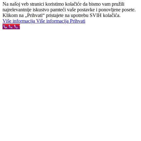
Na našoj veb stranici koristimo kolačiće da bismo vam pružili
najrelevantnije iskustvo pamteći vaše postavke i ponovljene posete.
Klikom na „Prihvati“ pristajete na upotrebu SVIH kolačića.
Više informacija
Više informacija
Prihvati
Pozovite
Najveći izbor