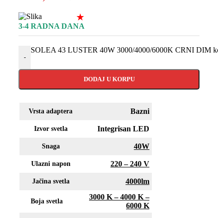
★
3-4 RADNA DANA
SOLEA 43 LUSTER 40W 3000/4000/6000K CRNI DIM kol
-
DODAJ U KORPU
Bazni
Vrsta adaptera
Integrisan LED
Izvor svetla
40W
Snaga
220 – 240 V
Ulazni napon
4000lm
Jačina svetla
3000 K – 4000 K –
Boja svetla
6000 K