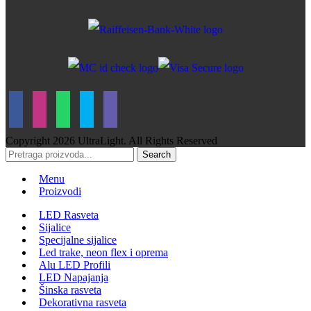
Copyright
2026 UltraLight. All Rights Reserved
Search
Menu
Proizvodi
LED Rasveta
Sijalice
Specijalne sijalice
Led trake, neon flex i oprema
Alu LED Profili
LED Napajanja
Šinska rasveta
Dekorativna rasveta