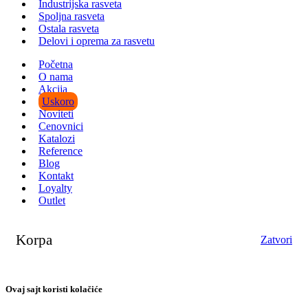
Industrijska rasveta
Spoljna rasveta
Ostala rasveta
Delovi i oprema za rasvetu
Početna
O nama
Akcija
Uskoro
Noviteti
Cenovnici
Katalozi
Reference
Blog
Kontakt
Loyalty
Outlet
Korpa
Zatvori
Ovaj sajt koristi kolačiće