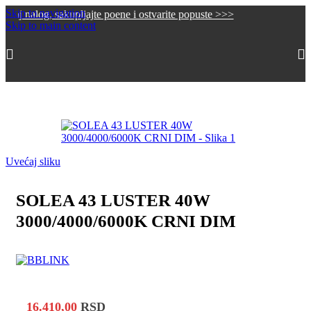
Skip to navigation
, sakupljajte poene i ostvarite popuste >>>
Skip to main content
Početna
/
Dekorativna rasveta
/
Lusteri i visilice
Uvećaj sliku
SOLEA 43 LUSTER 40W
3000/4000/6000K CRNI DIM
16.410,00
RSD