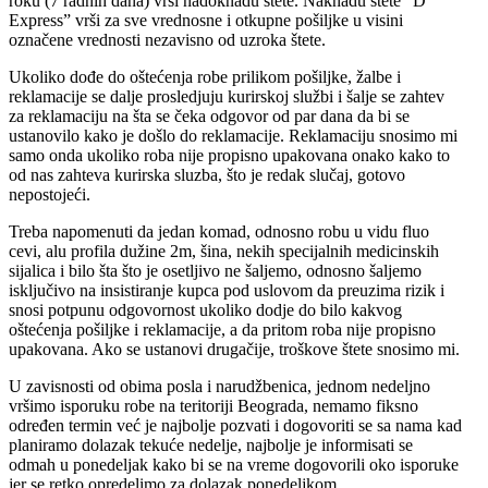
roku (7 radnih dana) vrši nadoknadu štete. Naknadu štete “D
Express” vrši za sve vrednosne i otkupne pošiljke u visini
označene vrednosti nezavisno od uzroka štete.
Ukoliko dođe do oštećenja robe prilikom pošiljke, žalbe i
reklamacije se dalje prosledjuju kurirskoj službi i šalje se zahtev
za reklamaciju na šta se čeka odgovor od par dana da bi se
ustanovilo kako je došlo do reklamacije. Reklamaciju snosimo mi
samo onda ukoliko roba nije propisno upakovana onako kako to
od nas zahteva kurirska sluzba, što je redak slučaj, gotovo
nepostojeći.
Treba napomenuti da jedan komad, odnosno robu u vidu fluo
cevi, alu profila dužine 2m, šina, nekih specijalnih medicinskih
sijalica i bilo šta što je osetljivo ne šaljemo, odnosno šaljemo
isključivo na insistiranje kupca pod uslovom da preuzima rizik i
snosi potpunu odgovornost ukoliko dodje do bilo kakvog
oštećenja pošiljke i reklamacije, a da pritom roba nije propisno
upakovana. Ako se ustanovi drugačije, troškove štete snosimo mi.
U zavisnosti od obima posla i narudžbenica, jednom nedeljno
vršimo isporuku robe na teritoriji Beograda, nemamo fiksno
određen termin već je najbolje pozvati i dogovoriti se sa nama kad
planiramo dolazak tekuće nedelje, najbolje je informisati se
odmah u ponedeljak kako bi se na vreme dogovorili oko isporuke
jer se retko opredelimo za dolazak ponedeljkom.