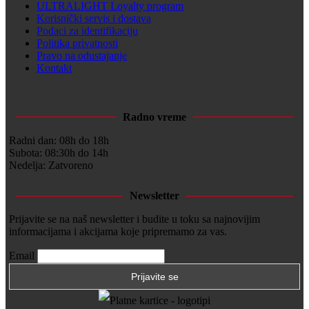
ULTRALIGHT Loyalty program
Korisnički servis i dostava
Podaci za identifikaciju
Politika privatnosti
Pravo na odustajanje
Kontakt
Radno vreme
Radni dan: 08h do 18h
Subota: 08:30h do 14h
Nedelja: Zatvoreno
Newsletter
Prijavite se na naš newsletter i budite u toku sa najnovijim
informacijama i akcijama koje pripremamo za vas.
Email