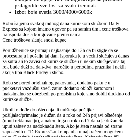
prilagodite svetlost za svaki trenutak.
Izbor boje svetla 3000/4000/6000k
Robu šaljemo svakog radnog dana kurirskom službom Daily
Express sa kojom imamo ugovor pa su samim tim i cene troškova
transporta dosta korigovane prema nama.
Cene troškova slanja snosi kupac.
Porudžbenice se primaju najkasnije do 13h da bi stigle da se
procesuiraju i pošalju taj dan. Isporuka je u većini slučajeva danas
za sutra ali to zavisi od kurirske službe i u nekim slučajevima taj
rok bude duži za dan-dva, naročito u periodima praznika i nekih
akcija tipa Black Friday i slično.
Roba se pored originalnog pakovanja, dodatno pakuje u
pucketavi vazdušni streč, zatim dodatno obloži kartonom i
maksimalno se obezbedi po propisima koje smo dobili direktno od
kurirske službe.
Ukoliko dođe do oštećenja ili uništenja pošiljke
pošiljalac/primalac je dužan da u roku od 24h prijavi oštećenje
(uputi reklamaciju), a nakon toga u roku od 7 dana je dužan da
uputi zahtev za nadoknadu štete. Ako je šteta nastala od strane
zaposlenih u “D Express”-u kompanija u najkraćem mogućem