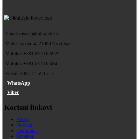
Email: rasveta@ultralight.rs
Matice srpske 4, 21000 Novi Sad
Mobilni: +381 69 510 6927
Mobilni: +381 63 510 684
Fiksni: +381 21 553 713
WhatsApp
Viber
Korisni linkovi
Akcija
Noviteti
Cenovnici
Katalozi