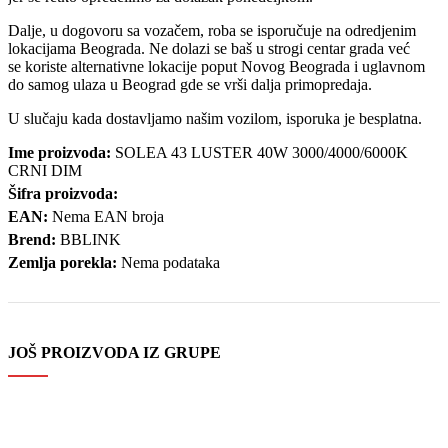
Dalje, u dogovoru sa vozačem, roba se isporučuje na odredjenim
lokacijama Beograda. Ne dolazi se baš u strogi centar grada već
se koriste alternativne lokacije poput Novog Beograda i uglavnom
do samog ulaza u Beograd gde se vrši dalja primopredaja.
U slučaju kada dostavljamo našim vozilom, isporuka je besplatna.
Ime proizvoda:
SOLEA 43 LUSTER 40W 3000/4000/6000K
CRNI DIM
Šifra proizvoda:
EAN:
Nema EAN broja
Brend:
BBLINK
Zemlja porekla:
Nema podataka
JOŠ PROIZVODA IZ GRUPE