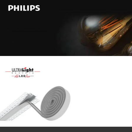
Najveći
izbor
LED
SIJALICA
u
regionu
POGLEDAJ