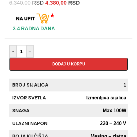
6.340,00
RSD
4.380,00
RSD
★
3-4 RADNA DANA
-
+
DODAJ U KORPU
BROJ SIJALICA
1
IZVOR SVETLA
Izmenljiva sijalica
SNAGA
Max 100W
ULAZNI NAPON
220 – 240 V
BOJA KUĆIŠTA
Mesing – zlatna