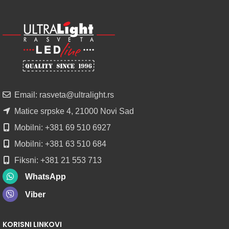
NOVO
ALU
LED
PROFILI
TRIMLESS
SA
DIFUZOROM
U
ROLNAMA
Email: rasveta@ultralight.rs
POGLEDAJ
Matice srpske 4, 21000 Novi Sad
Mobilni: +381 69 510 6927
Mobilni: +381 63 510 684
Fiksni: +381 21 553 713
WhatsApp
Viber
KORISNI LINKOVI