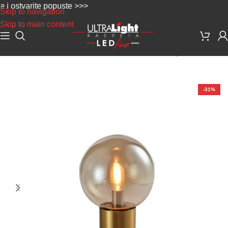
stvarite popuste >>>
Skip to navigation
Skip to main content
Početna
/
Dekorativna rasveta
/
Podne i stone lampe
-31%