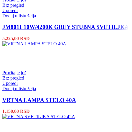
Brz pregled
Uporedi
Dodaj u listu želja
JM8011 10W/4200K GREY STUBNA SVETILJKA
5.225,00
RSD
Pročitajte još
Brz pregled
Uporedi
Dodaj u listu želja
VRTNA LAMPA STELO 40A
1.150,00
RSD