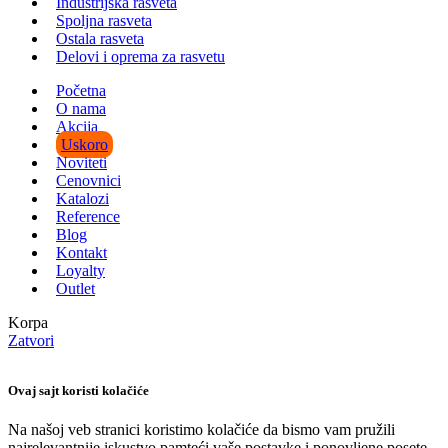
Industrijska rasveta
Spoljna rasveta
Ostala rasveta
Delovi i oprema za rasvetu
Početna
O nama
Akcija
Uskoro
Noviteti
Cenovnici
Katalozi
Reference
Blog
Kontakt
Loyalty
Outlet
Korpa
Zatvori
Ovaj sajt koristi kolačiće
Na našoj veb stranici koristimo kolačiće da bismo vam pružili
najrelevantnije iskustvo pamteći vaše postavke i ponovljene posete.