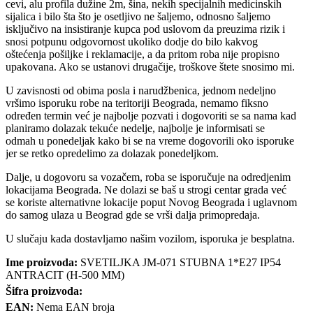
cevi, alu profila dužine 2m, šina, nekih specijalnih medicinskih
sijalica i bilo šta što je osetljivo ne šaljemo, odnosno šaljemo
isključivo na insistiranje kupca pod uslovom da preuzima rizik i
snosi potpunu odgovornost ukoliko dodje do bilo kakvog
oštećenja pošiljke i reklamacije, a da pritom roba nije propisno
upakovana. Ako se ustanovi drugačije, troškove štete snosimo mi.
U zavisnosti od obima posla i narudžbenica, jednom nedeljno
vršimo isporuku robe na teritoriji Beograda, nemamo fiksno
određen termin već je najbolje pozvati i dogovoriti se sa nama kad
planiramo dolazak tekuće nedelje, najbolje je informisati se
odmah u ponedeljak kako bi se na vreme dogovorili oko isporuke
jer se retko opredelimo za dolazak ponedeljkom.
Dalje, u dogovoru sa vozačem, roba se isporučuje na odredjenim
lokacijama Beograda. Ne dolazi se baš u strogi centar grada već
se koriste alternativne lokacije poput Novog Beograda i uglavnom
do samog ulaza u Beograd gde se vrši dalja primopredaja.
U slučaju kada dostavljamo našim vozilom, isporuka je besplatna.
Ime proizvoda:
SVETILJKA JM-071 STUBNA 1*E27 IP54
ANTRACIT (H-500 MM)
Šifra proizvoda:
EAN:
Nema EAN broja