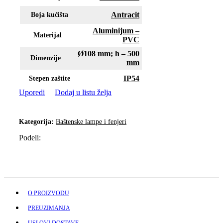
Antracit
Boja kućišta
Aluminijum –
Materijal
PVC
Ø108 mm; h – 500
Dimenzije
mm
IP54
Stepen zaštite
Uporedi
Dodaj u listu želja
Kategorija:
Baštenske lampe i fenjeri
Podeli:
O PROIZVODU
PREUZIMANJA
USLOVI DOSTAVE