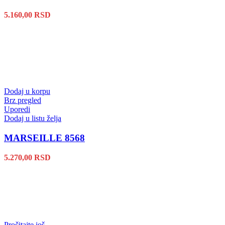
5.160,00
RSD
Dodaj u korpu
Brz pregled
Uporedi
Dodaj u listu želja
MARSEILLE 8568
5.270,00
RSD
Pročitajte još