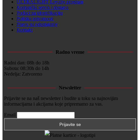
ULTRALIGHT Loyalty program
Korisnički servis i dostava
Podaci za identifikaciju
Politika privatnosti
Pravo na odustajanje
Kontakt
Radno vreme
Radni dan: 08h do 18h
Subota: 08:30h do 14h
Nedelja: Zatvoreno
Newsletter
Prijavite se na naš newsletter i budite u toku sa najnovijim
informacijama i akcijama koje pripremamo za vas.
Email