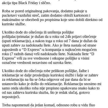
akcija tipa Black Friday i slično.
Roba se pored originalnog pakovanja, dodatno pakuje u
pucketavi vazdušni streč, zatim dodatno obloži kartonom i
maksimalno se obezbedi po propisima koje smo dobili direktno od
kurirske službe.
Ukoliko dođe do oštećenja ili uništenja pošiljke
pošiljalac/primalac je dužan da u roku od 24h prijavi oštećenje
(uputi reklamaciju), a nakon toga u roku od 7 dana je dužan da
uputi zahtev za nadoknadu štete. Ako je šteta nastala od strane
zaposlenih u “D Express”-u kompanija u najkraćem mogućem
roku (7 radnih dana) vrši nadoknadu štete. Naknadu štete “D
Express” vrši za sve vrednosne i otkupne pošiljke u visini
označene vrednosti nezavisno od uzroka štete.
Ukoliko dođe do oštećenja robe prilikom pošiljke, žalbe i
reklamacije se dalje prosledjuju kurirskoj službi i šalje se zahtev
za reklamaciju na šta se čeka odgovor od par dana da bi se
ustanovilo kako je došlo do reklamacije. Reklamaciju snosimo mi
samo onda ukoliko roba nije propisno upakovana onako kako to
od nas zahteva kurirska sluzba, što je redak slučaj, gotovo
nepostojeći.
Treba napomenuti da jedan komad, odnosno robu u vidu fluo