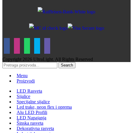
Copyright
2026 UltraLight. All Rights Reserved
Search
Menu
Proizvodi
LED Rasveta
Sijalice
Specijalne sijalice
Led trake, neon flex i oprema
Alu LED Profili
LED Napajanja
Šinska rasveta
Dekorativna rasveta