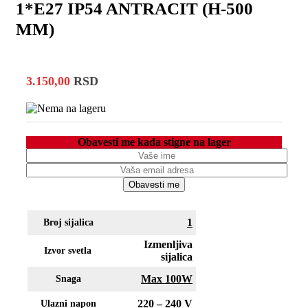
1*E27 IP54 ANTRACIT (H-500
MM)
3.150,00
RSD
Obavesti me kada stigne na lager
Obavesti me
1
Broj sijalica
Izmenljiva
Izvor svetla
sijalica
Max 100W
Snaga
220 – 240 V
Ulazni napon