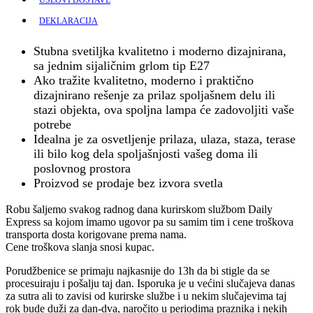
DEKLARACIJA
Stubna svetiljka kvalitetno i moderno dizajnirana,
sa jednim sijaličnim grlom tip E27
Ako tražite kvalitetno, moderno i praktično
dizajnirano rešenje za prilaz spoljašnem delu ili
stazi objekta, ova spoljna lampa će zadovoljiti vaše
potrebe
Idealna je za osvetljenje prilaza, ulaza, staza, terase
ili bilo kog dela spoljašnjosti vašeg doma ili
poslovnog prostora
Proizvod se prodaje bez izvora svetla
Robu šaljemo svakog radnog dana kurirskom službom Daily
Express sa kojom imamo ugovor pa su samim tim i cene troškova
transporta dosta korigovane prema nama.
Cene troškova slanja snosi kupac.
Porudžbenice se primaju najkasnije do 13h da bi stigle da se
procesuiraju i pošalju taj dan. Isporuka je u većini slučajeva danas
za sutra ali to zavisi od kurirske službe i u nekim slučajevima taj
rok bude duži za dan-dva, naročito u periodima praznika i nekih