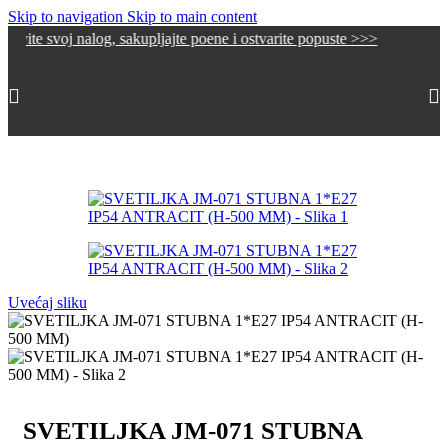
Skip to navigation
Skip to main content
j nalog, sakupljajte poene i ostvarite popuste >>>
Početna
/
Spoljna rasveta
/
Baštenske lampe i fenjeri
Uvećaj sliku
SVETILJKA JM-071 STUBNA