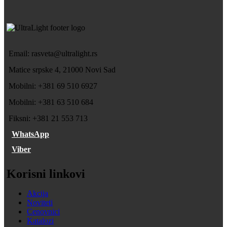
Email: rasveta@ultralight.rs
Matice srpske 4, 21000 Novi Sad
Mobilni: +381 69 510 6927
Mobilni: +381 63 510 684
Fiksni: +381 21 553 713
WhatsApp
Viber
Korisni linkovi
Akcija
Noviteti
Cenovnici
Katalozi