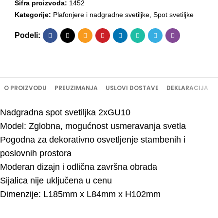
Šifra proizvoda:
1452
Kategorije:
Plafonjere i nadgradne svetiljke
,
Spot svetiljke
Podeli:
O PROIZVODU
PREUZIMANJA
USLOVI DOSTAVE
DEKLARACIJA
Nadgradna spot svetiljka 2xGU10
Model: Zglobna, mogućnost usmeravanja svetla
Pogodna za dekorativno osvetljenje stambenih i
poslovnih prostora
Moderan dizajn i odlična završna obrada
Sijalica nije uključena u cenu
Dimenzije: L185mm x L84mm x H102mm