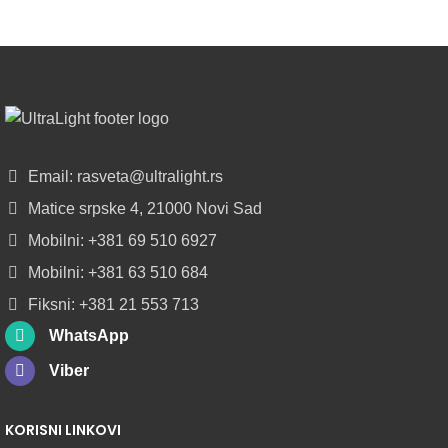
POGLEDAJ
NOVO
ALU
LED
PROFILI
TRIMLESS
SA
Email: rasveta@ultralight.rs
DIFUZOROM
Matice srpske 4, 21000 Novi Sad
U
ROLNAMA
Mobilni: +381 69 510 6927
Mobilni: +381 63 510 684
POGLEDAJ
Fiksni: +381 21 553 713
WhatsApp
Viber
KORISNI LINKOVI