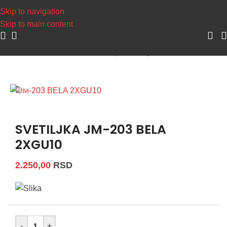
Napravite svoj nalog, sakupljaj
Skip to navigation
Skip to main content
Početna
/
Dekorativna rasveta
/
Spot svetiljke
Uvećaj sliku
SVETILJKA JM-203 BELA
2XGU10
2.250,00
RSD
-
+