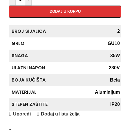
DODAJ U KORPU
BROJ SIJALICA
2
GRLO
GU10
SNAGA
35W
ULAZNI NAPON
230V
BOJA KUĆIŠTA
Bela
MATERIJAL
Aluminijum
STEPEN ZAŠTITE
IP20
Uporedi
Dodaj u listu želja