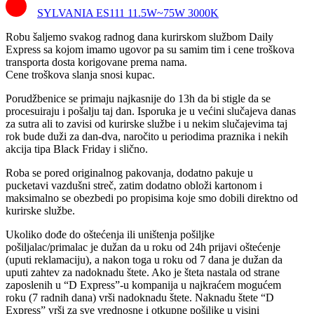
SYLVANIA ES111 11.5W~75W 3000K
Robu šaljemo svakog radnog dana kurirskom službom Daily
Express sa kojom imamo ugovor pa su samim tim i cene troškova
transporta dosta korigovane prema nama.
Cene troškova slanja snosi kupac.
Porudžbenice se primaju najkasnije do 13h da bi stigle da se
procesuiraju i pošalju taj dan. Isporuka je u većini slučajeva danas
za sutra ali to zavisi od kurirske službe i u nekim slučajevima taj
rok bude duži za dan-dva, naročito u periodima praznika i nekih
akcija tipa Black Friday i slično.
Roba se pored originalnog pakovanja, dodatno pakuje u
pucketavi vazdušni streč, zatim dodatno obloži kartonom i
maksimalno se obezbedi po propisima koje smo dobili direktno od
kurirske službe.
Ukoliko dođe do oštećenja ili uništenja pošiljke
pošiljalac/primalac je dužan da u roku od 24h prijavi oštećenje
(uputi reklamaciju), a nakon toga u roku od 7 dana je dužan da
uputi zahtev za nadoknadu štete. Ako je šteta nastala od strane
zaposlenih u “D Express”-u kompanija u najkraćem mogućem
roku (7 radnih dana) vrši nadoknadu štete. Naknadu štete “D
Express” vrši za sve vrednosne i otkupne pošiljke u visini