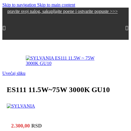
Skip to navigation
Skip to main content
 svoj nalog, sakupljajte poene i ostvarite popuste >>>
Početna
/
Sijalice
/
LED Sijalice
Uvećaj sliku
ES111 11.5W~75W 3000K GU10
2.300,00
RSD