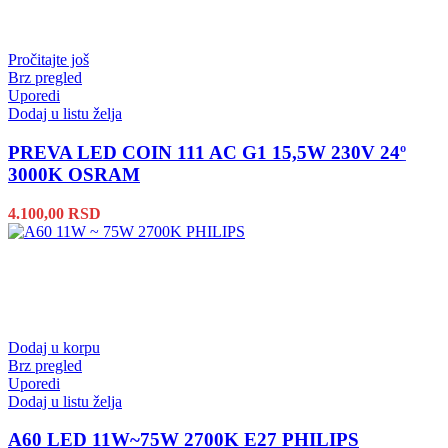
Pročitajte još
Brz pregled
Uporedi
Dodaj u listu želja
PREVA LED COIN 111 AC G1 15,5W 230V 24º
3000K OSRAM
4.100,00
RSD
Dodaj u korpu
Brz pregled
Uporedi
Dodaj u listu želja
A60 LED 11W~75W 2700K E27 PHILIPS