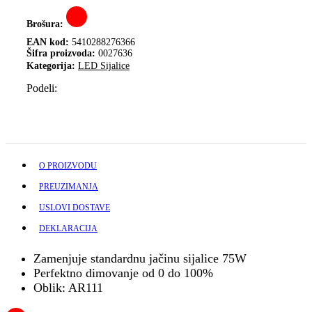
Brošura:
EAN kod:
5410288276366
Šifra proizvoda:
0027636
Kategorija:
LED Sijalice
Podeli:
O PROIZVODU
PREUZIMANJA
USLOVI DOSTAVE
DEKLARACIJA
Zamenjuje standardnu jačinu sijalice 75W
Perfektno dimovanje od 0 do 100%
Oblik: AR111