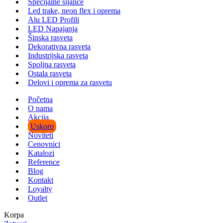
Specijalne sijalice
Led trake, neon flex i oprema
Alu LED Profili
LED Napajanja
Šinska rasveta
Dekorativna rasveta
Industrijska rasveta
Spoljna rasveta
Ostala rasveta
Delovi i oprema za rasvetu
Početna
O nama
Akcija
Uskoro
Noviteti
Cenovnici
Katalozi
Reference
Blog
Kontakt
Loyalty
Outlet
Korpa