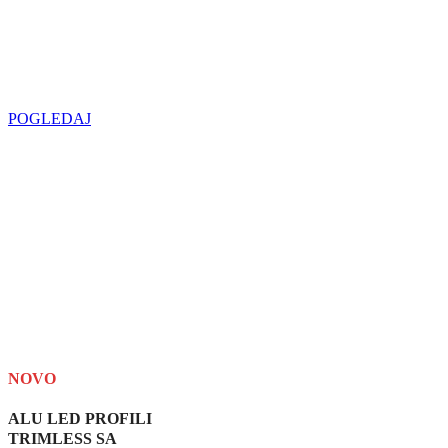
Najveći izbor
LED SIJALICA
u regionu
POGLEDAJ
NOVO
ALU LED PROFILI
TRIMLESS SA