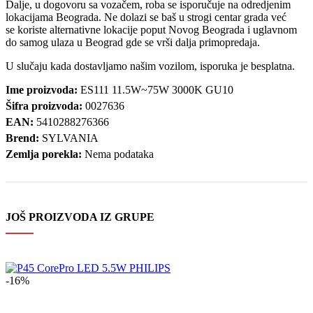
Dalje, u dogovoru sa vozačem, roba se isporučuje na odredjenim
lokacijama Beograda. Ne dolazi se baš u strogi centar grada već
se koriste alternativne lokacije poput Novog Beograda i uglavnom
do samog ulaza u Beograd gde se vrši dalja primopredaja.
U slučaju kada dostavljamo našim vozilom, isporuka je besplatna.
Ime proizvoda:
ES111 11.5W~75W 3000K GU10
Šifra proizvoda:
0027636
EAN:
5410288276366
Brend:
SYLVANIA
Zemlja porekla:
Nema podataka
JOŠ PROIZVODA IZ GRUPE
-16%