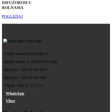
DIFUZOROM U
ROLNAMA
POGLEDAJ
Email: rasveta@ultralight.rs
Matice srpske 4, 21000 Novi Sad
Mobilni: +381 69 510 6927
Mobilni: +381 63 510 684
Fiksni: +381 21 553 713
WhatsApp
Viber