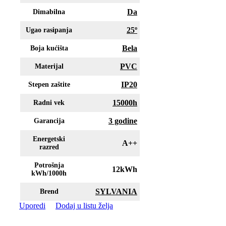
Da
Dimabilna
25º
Ugao rasipanja
Bela
Boja kućišta
PVC
Materijal
IP20
Stepen zaštite
15000h
Radni vek
3 godine
Garancija
Energetski
A++
razred
Potrošnja
12kWh
kWh/1000h
SYLVANIA
Brend
Uporedi
Dodaj u listu želja