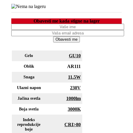
Obavesti me kada stigne na lager
Obavesti me
GU10
Grlo
AR111
Oblik
11.5W
Snaga
230V
Ulazni napon
1000lm
Jačina svetla
3000K
Boja svetla
Indeks
CRI>80
reprodukcije
boje