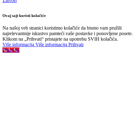
Zatvori
Ovaj sajt koristi kolačiće
Na našoj veb stranici koristimo kolačiće da bismo vam pružili
najrelevantnije iskustvo pamteći vaše postavke i ponovljene posete.
Klikom na „Prihvati“ pristajete na upotrebu SVIH kolačića.
Više informacija
Više informacija
Prihvati
Pozovite
Najveći izbor