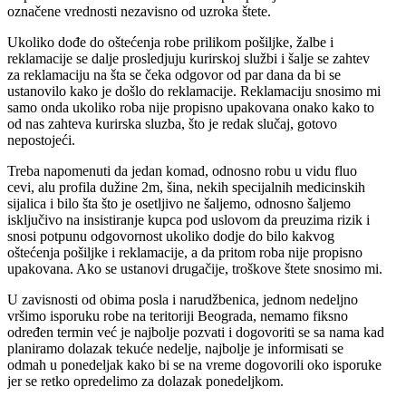
označene vrednosti nezavisno od uzroka štete.
Ukoliko dođe do oštećenja robe prilikom pošiljke, žalbe i
reklamacije se dalje prosledjuju kurirskoj službi i šalje se zahtev
za reklamaciju na šta se čeka odgovor od par dana da bi se
ustanovilo kako je došlo do reklamacije. Reklamaciju snosimo mi
samo onda ukoliko roba nije propisno upakovana onako kako to
od nas zahteva kurirska sluzba, što je redak slučaj, gotovo
nepostojeći.
Treba napomenuti da jedan komad, odnosno robu u vidu fluo
cevi, alu profila dužine 2m, šina, nekih specijalnih medicinskih
sijalica i bilo šta što je osetljivo ne šaljemo, odnosno šaljemo
isključivo na insistiranje kupca pod uslovom da preuzima rizik i
snosi potpunu odgovornost ukoliko dodje do bilo kakvog
oštećenja pošiljke i reklamacije, a da pritom roba nije propisno
upakovana. Ako se ustanovi drugačije, troškove štete snosimo mi.
U zavisnosti od obima posla i narudžbenica, jednom nedeljno
vršimo isporuku robe na teritoriji Beograda, nemamo fiksno
određen termin već je najbolje pozvati i dogovoriti se sa nama kad
planiramo dolazak tekuće nedelje, najbolje je informisati se
odmah u ponedeljak kako bi se na vreme dogovorili oko isporuke
jer se retko opredelimo za dolazak ponedeljkom.