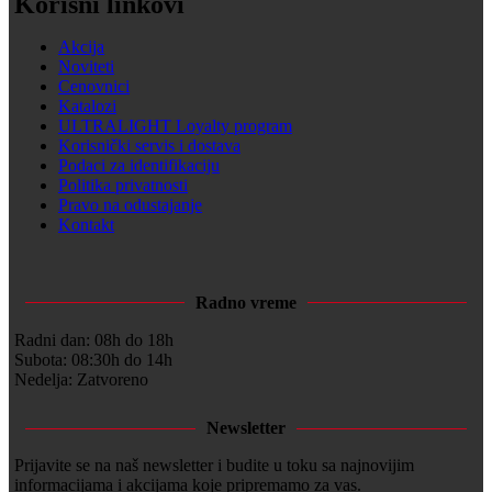
Korisni linkovi
Akcija
Noviteti
Cenovnici
Katalozi
ULTRALIGHT Loyalty program
Korisnički servis i dostava
Podaci za identifikaciju
Politika privatnosti
Pravo na odustajanje
Kontakt
Radno vreme
Radni dan: 08h do 18h
Subota: 08:30h do 14h
Nedelja: Zatvoreno
Newsletter
Prijavite se na naš newsletter i budite u toku sa najnovijim
informacijama i akcijama koje pripremamo za vas.