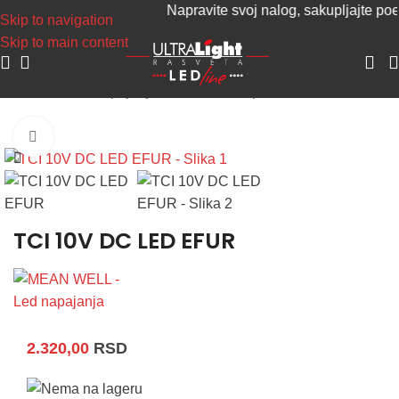
Napravite svoj nalog, sakupljajte poene 
Skip to navigation
Skip to main content
Početna
/
LED Napajanja
/
Konstantni napon
Uvećaj sliku
TCI 10V DC LED EFUR
2.320,00
RSD