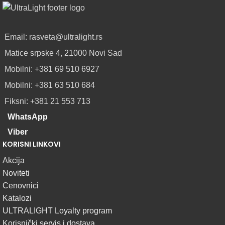
LED
PROFILI
TRIMLESS
SA
Email: rasveta@ultralight.rs
DIFUZOROM
Matice srpske 4, 21000 Novi Sad
U
ROLNAMA
Mobilni: +381 69 510 6927
Mobilni: +381 63 510 684
POGLEDAJ
Fiksni: +381 21 553 713
WhatsApp
Viber
KORISNI LINKOVI
Akcija
Noviteti
Cenovnici
Katalozi
ULTRALIGHT Loyalty program
Korisnički servis i dostava