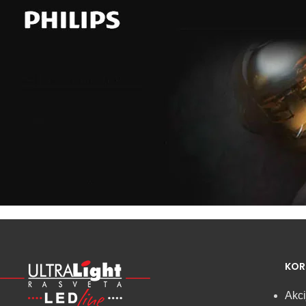
Najveći izbor
LED
KOR
SIJALICA
Akci