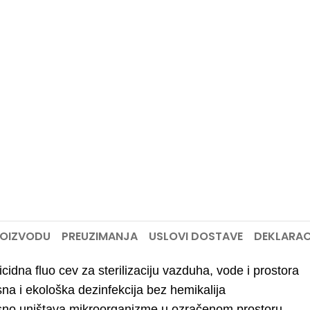
ROIZVODU
PREUZIMANJA
USLOVI DOSTAVE
DEKLARAC
cidna fluo cev za sterilizaciju vazduha, vode i prostora
sna i ekološka dezinfekcija bez hemikalija
sno uništava mikroorganizme u ozračenom prostoru