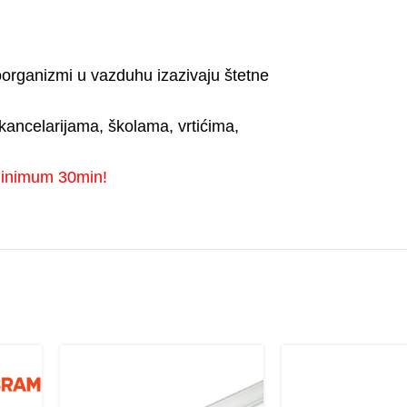
rganizmi u vazduhu izazivaju štetne
 kancelarijama, školama, vrtićima,
 minimum 30min!