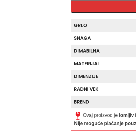
GRLO
SNAGA
DIMABILNA
MATERIJAL
DIMENZIJE
RADNI VEK
BREND
Ovaj proizvod je
lomljiv
Nije moguće plaćanje pou