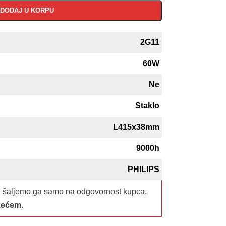
DODAJ U KORPU
2G11
60W
Ne
Staklo
L415x38mm
9000h
PHILIPS
i šaljemo ga samo na odgovornost kupca.
zećem
.