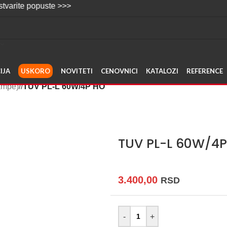
popuste >>>
IJA
USKORO
NOVITETI
CENOVNICI
KATALOZI
REFERENCE
lampe)
/
TUV PL-L 60W/4P HO
TUV PL-L 60W/4
3.400,00
RSD
-
+