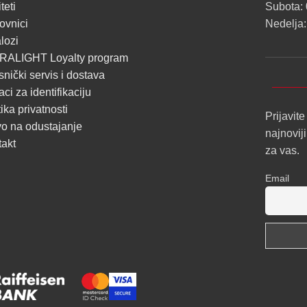
PROFILI
teti
Subota: 
TRIMLESS
ovnici
Nedelja:
lozi
SA
RALIGHT Loyalty program
DIFUZOROM
snički servis i dostava
U
ci za identifikaciju
ROLNAMA
tika privatnosti
Prijavite
o na odustajanje
najnovij
POGLEDAJ
takt
za vas.
Email