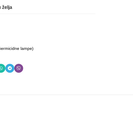
 želja
(Germicidne lampe)