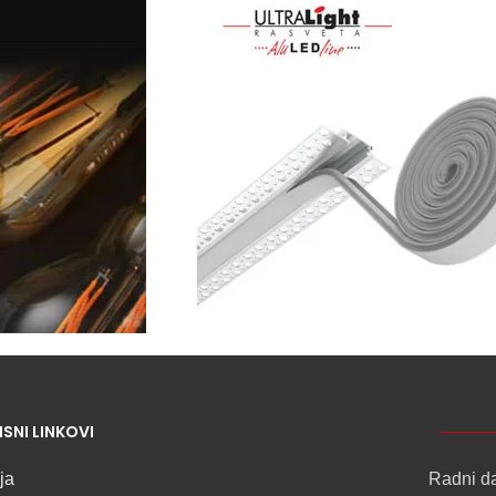
NOVO
ISNI LINKOVI
ALU
LED
ja
Radni d