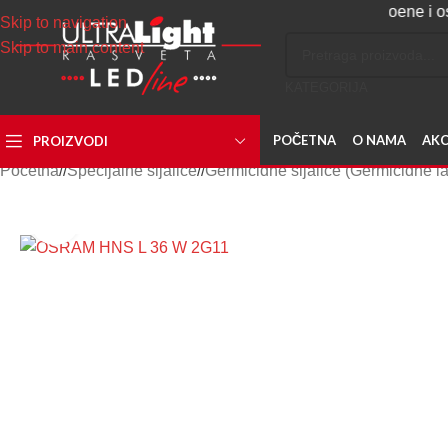
Napravite svoj nalog, sakupljajte poene i ostvarite 
Skip to navigation
Skip to main content
KATEGORIJA
POČETNA
O NAMA
AKC
PROIZVODI
Početna
/
Specijalne sijalice
/
Germicidne sijalice (Germicidne 
Uvećaj sliku