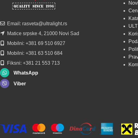
Novi
u regionu
Cen
Kata
POGLEDAJ
Email: rasveta@ultralight.rs
ULT
Matice srpske 4, 21000 Novi Sad
Kori
Poda
Mobilni: +381 69 510 6927
Poli
Mobilni: +381 63 510 684
Prav
Fiksni: +381 21 553 713
Kon
WhatsApp
Viber