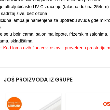
je ultraljubičasto UV-C zračenje (talasna dužina 254nm)
 sadržaj žive, bez ozona
cidna lampa je namenjena za upotrebu svuda gde mikroo
e
te se u bolnicama, salonima lepote, frizerskim salonima,
kama, skladištima
: Kod loma ovih fluo cevi ostaviti provetrenu prostoriju
JOŠ PROIZVODA IZ GRUPE