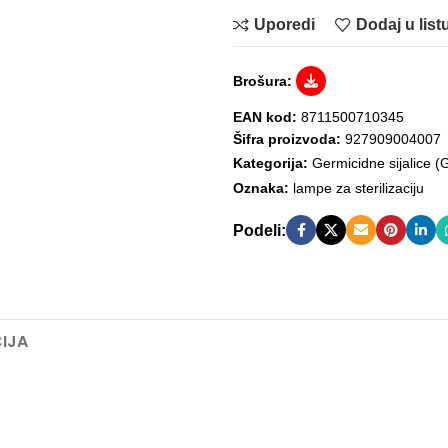
Uporedi
Dodaj u listu
Brošura:
EAN kod:
8711500710345
Šifra proizvoda:
927909004007
Kategorija:
Germicidne sijalice 
Oznaka:
lampe za sterilizaciju
Podeli:
IJA