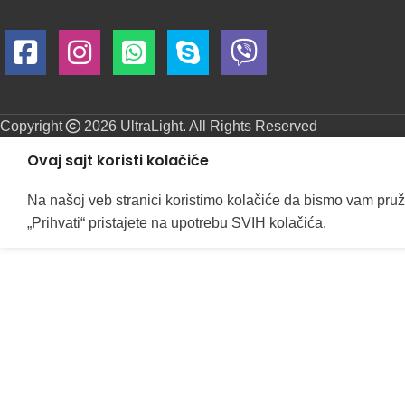
Copyright
2026 UltraLight. All Rights Reserved
Ovaj sajt koristi kolačiće
Na našoj veb stranici koristimo kolačiće da bismo vam pruž
„Prihvati“ pristajete na upotrebu SVIH kolačića.