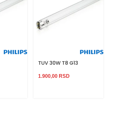
TUV 30W T8 G13
TUV PL-L 
1.900,00
RSD
2.200,00
R