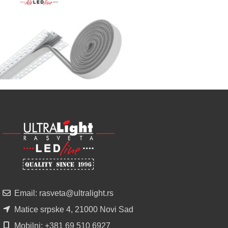
izbor
LED
SIJALICA
u
regionu
POGLEDAJ
NOVO
ALU
LED
PROFILI
TRIMLESS
SA
DIFUZOROM
U
ROLNAMA
Email: rasveta@ultralight.rs
POGLEDAJ
Matice srpske 4, 21000 Novi Sad
Mobilni: +381 69 510 6927