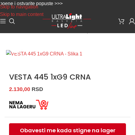
ne i ostvarite popuste >>>
Skip to navigation
Skip to main content
Početna
/
Dekorativna rasveta
/
Zidne lampe
Uvećaj sliku
VESTA 445 1xG9 CRNA
2.130,00
RSD
Obavesti me kada stigne na lager