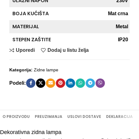
ULAZNI NAPON
230V
BOJA KUĆIŠTA
Mat crna
MATERIJAL
Metal
STEPEN ZAŠTITE
IP20
Uporedi
Dodaj u listu želja
Kategorija:
Zidne lampe
Podeli:
O PROIZVODU
PREUZIMANJA
USLOVI DOSTAVE
DEKLARACIJA
Dekorativna zidna lampa