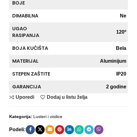
BOJE
DIMABILNA
Ne
UGAO
120º
RASIPANJA
BOJA KUĆIŠTA
Bela
MATERIJAL
Aluminijum
STEPEN ZAŠTITE
IP20
GARANCIJA
2 godine
Uporedi
Dodaj u listu želja
Kategorija:
Lusteri i visilice
Podeli: