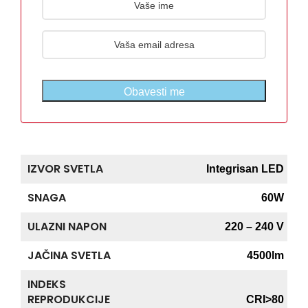
Obavesti me
IZVOR SVETLA
Integrisan LED
SNAGA
60W
ULAZNI NAPON
220 – 240 V
JAČINA SVETLA
4500lm
INDEKS
REPRODUKCIJE
CRI>80