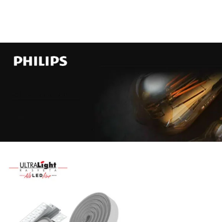
Najveći
izbor
LED
SIJALICA
u