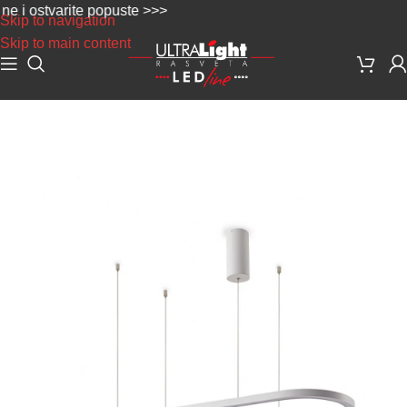
 ostvarite popuste >>>
Skip to navigation
Skip to main content
Početna
/
Dekorativna rasveta
/
Lusteri i visilice