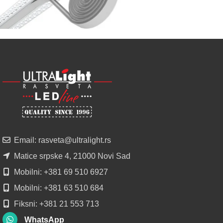
regionu
POGLEDAJ
NOVO
ALU
LED
PROFILI
TRIMLESS
SA
DIFUZOROM
U
ROLNAMA
Email: rasveta@ultralight.rs
POGLEDAJ
Matice srpske 4, 21000 Novi Sad
Mobilni: +381 69 510 6927
Mobilni: +381 63 510 684
Fiksni: +381 21 553 713
WhatsApp