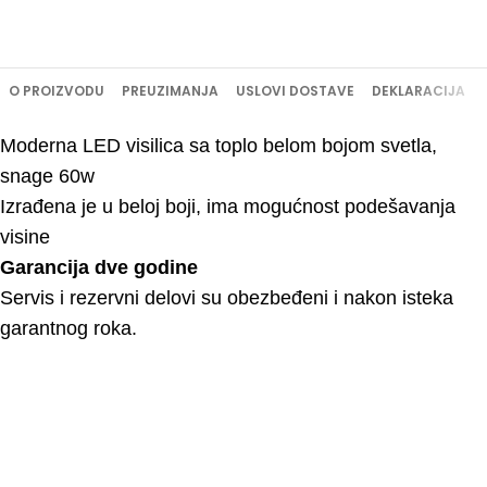
O PROIZVODU
PREUZIMANJA
USLOVI DOSTAVE
DEKLARACIJA
Moderna LED visilica sa toplo belom bojom svetla,
snage 60w
Izrađena je u beloj boji, ima mogućnost podešavanja
visine
Garancija dve godine
Servis i rezervni delovi su obezbeđeni i nakon isteka
garantnog roka.