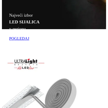
Najveći izbor
LED SIJALICA
u regionu
POGLEDAJ