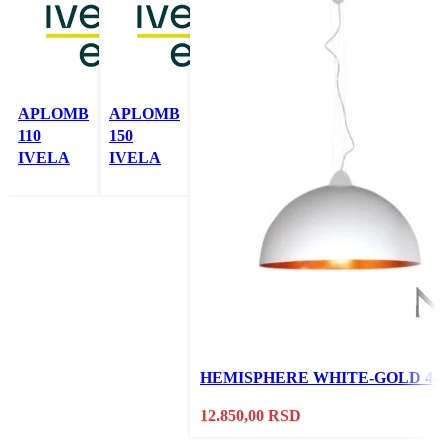
APLOMB
APLOMB
110
150
IVELA
IVELA
Pročitajte još
Pročitajte još
Brz pregled
Brz pregled
Uporedi
Uporedi
Dodaj u listu
Dodaj u listu
želja
želja
HEMISPHERE WHITE-GOLD 484
12.850,00
RSD
Pročitajte još