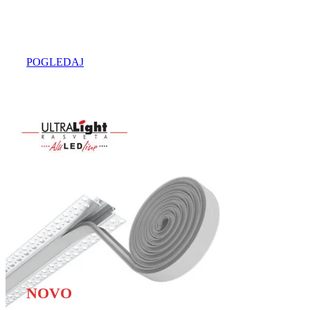
u regionu
POGLEDAJ
Najveći izbor
NOVO