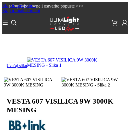
Skip to navigation
kupljajte poene i ostvarite popuste >>>
Skip to main content
Početna
/
Dekorativna rasveta
/
Lusteri i visilice
Uvećaj sliku
VESTA 607 VISILICA 9W 3000K
MESING