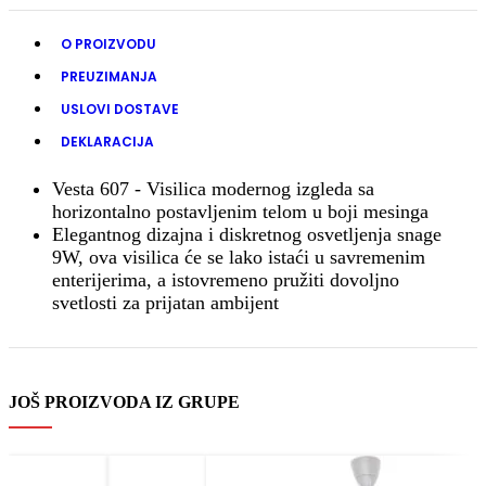
O PROIZVODU
PREUZIMANJA
USLOVI DOSTAVE
DEKLARACIJA
Vesta 607 - Visilica modernog izgleda sa
horizontalno postavljenim telom u boji mesinga
Elegantnog dizajna i diskretnog osvetljenja snage
9W, ova visilica će se lako istaći u savremenim
enterijerima, a istovremeno pružiti dovoljno
svetlosti za prijatan ambijent
JOŠ PROIZVODA IZ GRUPE