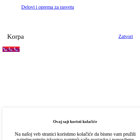
Delovi i oprema za rasvetu
Korpa
Zatvori
Pozovite
Ovaj sajt koristi kolačiće
Na našoj veb stranici koristimo kolačiće da bismo vam pružili
najrelevantnije iskustvo pamteći vaše postavke i ponovljene