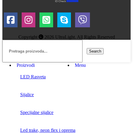
Copyright
2026 UltraLight. All Rights Reserved
Search
Proizvodi
Menu
LED Rasveta
Sijalice
Specijalne sijalice
Led trake, neon flex i oprema