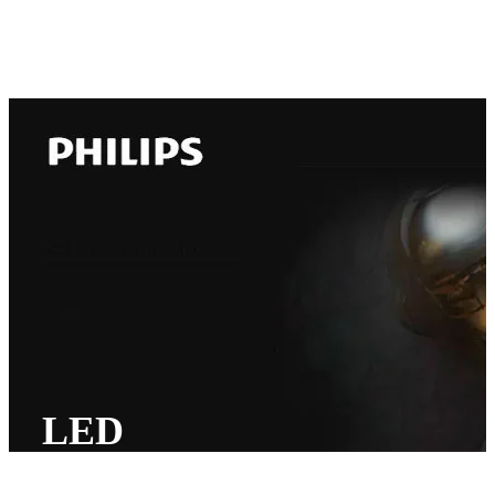
Brz pregled
Uporedi
Dodaj u listu želja
LED
SIJALICA