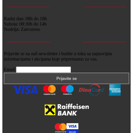
RADNO VREME
Radni dan: 08h do 18h
Subota: 08:30h do 14h
Nedelja: Zatvoreno
NEWSLETTER
Prijavite se na naš newsletter i budite u toku sa najnovijim
informacijama i akcijama koje pripremamo za vas.
Email