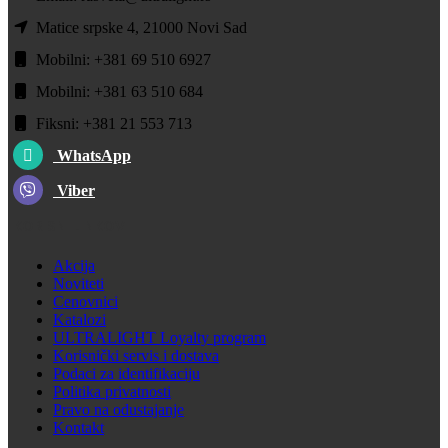
Matice srpske 4, 21000 Novi Sad
Mobilni: +381 69 510 6927
Mobilni: +381 63 510 684
Fiksni: +381 21 553 713
WhatsApp
Viber
KORISNI LINKOVI
Akcija
Noviteti
Cenovnici
Katalozi
ULTRALIGHT Loyalty program
Korisnički servis i dostava
Podaci za identifikaciju
Politika privatnosti
Pravo na odustajanje
Kontakt