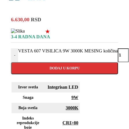
6.630,00
RSD
★
3-4 RADNA DANA
VESTA 607 VISILICA 9W 3000K MESING količina
-
DODAJ U KORPU
Integrisan LED
Izvor svetla
9W
Snaga
3000K
Boja svetla
Indeks
CRI>80
reprodukcije
boje