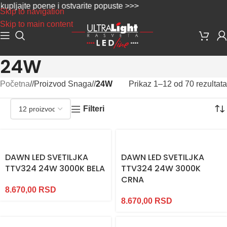
pljajte poene i ostvarite popuste >>>
Skip to navigation
Skip to main content
24W
Početna
/
Proizvod Snaga
/
24W
Prikaz 1–12 od 70 rezultata
Filteri
DAWN LED SVETILJKA
DAWN LED SVETILJKA
TTV324 24W 3000K BELA
TTV324 24W 3000K
CRNA
8.670,00
RSD
8.670,00
RSD