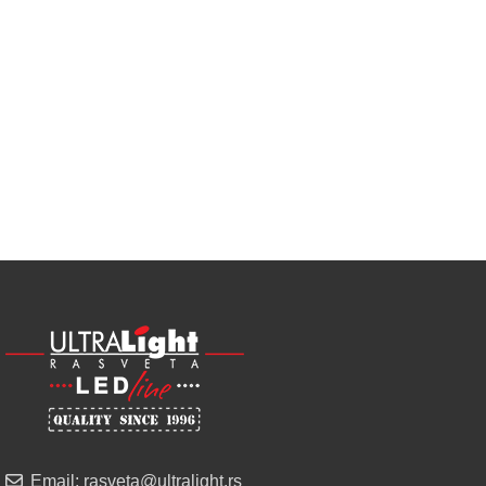
Najveći
izbor
LED
SIJALICA
u
regionu
POGLEDAJ
NOVO
ALU
LED
PROFILI
TRIMLESS
SA
DIFUZOROM
U
ROLNAMA
Email: rasveta@ultralight.rs