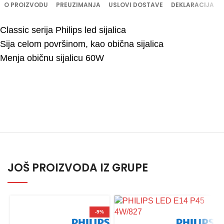
O PROIZVODU
PREUZIMANJA
USLOVI DOSTAVE
DEKLARACIJA
Classic serija Philips led sijalica
Sija celom površinom, kao obična sijalica
Menja običnu sijalicu 60W
JOŠ PROIZVODA IZ GRUPE
-9%