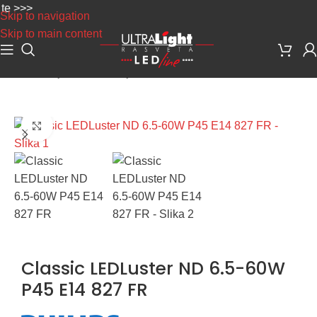
>>>
Skip to navigation
Skip to main content
Početna
/
Sijalice
/
LED Sijalice
Uvećaj sliku
Classic LEDLuster ND 6.5-60W
P45 E14 827 FR