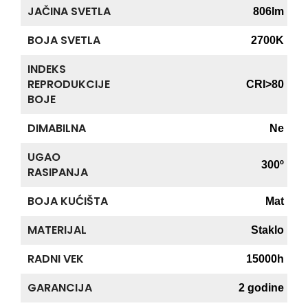
JAČINA SVETLA
806lm
BOJA SVETLA
2700K
INDEKS
REPRODUKCIJE
CRI>80
BOJE
DIMABILNA
Ne
UGAO
300º
RASIPANJA
BOJA KUĆIŠTA
Mat
MATERIJAL
Staklo
RADNI VEK
15000h
GARANCIJA
2 godine