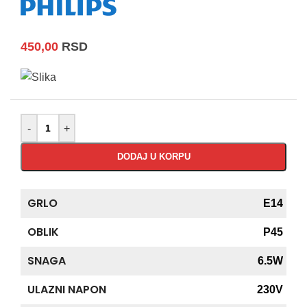
450,00
RSD
-
+
DODAJ U KORPU
GRLO
E14
OBLIK
P45
SNAGA
6.5W
ULAZNI NAPON
230V