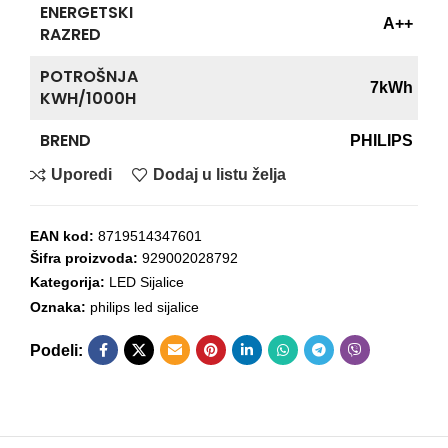
ENERGETSKI
A++
RAZRED
POTROŠNJA
7kWh
KWH/1000H
BREND
PHILIPS
Uporedi
Dodaj u listu želja
EAN kod:
8719514347601
Šifra proizvoda:
929002028792
Kategorija:
LED Sijalice
Oznaka:
philips led sijalice
Podeli: