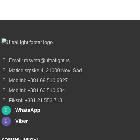
regionu
POGLEDAJ
NOVO
ALU
LED
PROFILI
TRIMLESS
SA
Email: rasveta@ultralight.rs
DIFUZOROM
Matice srpske 4, 21000 Novi Sad
U
ROLNAMA
Mobilni: +381 69 510 6927
Mobilni: +381 63 510 684
POGLEDAJ
Fiksni: +381 21 553 713
WhatsApp
Viber
KORISNI LINKOVI