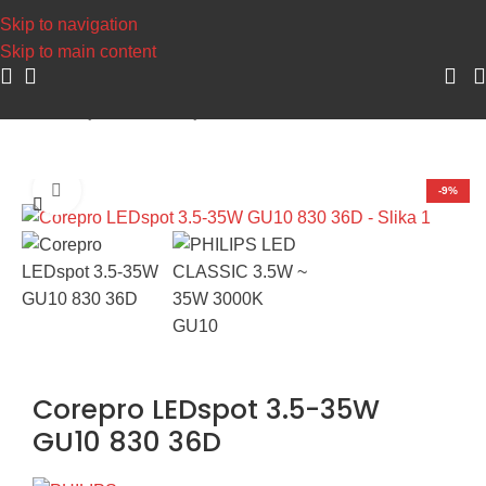
Napravite svoj nalog, sa
Skip to navigation
Skip to main content
Početna
/
Sijalice
/
LED Sijalice
Uvećaj sliku
-9%
Corepro LEDspot 3.5-35W
GU10 830 36D