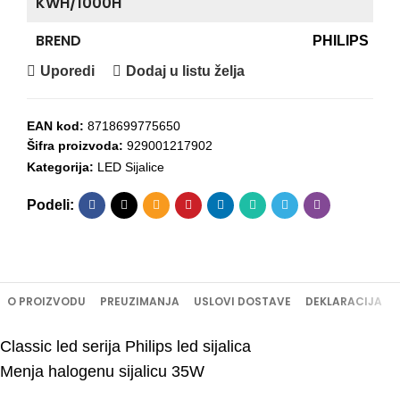
KWH/1000H
BREND
PHILIPS
Uporedi
Dodaj u listu želja
EAN kod:
8718699775650
Šifra proizvoda:
929001217902
Kategorija:
LED Sijalice
Podeli:
O PROIZVODU
PREUZIMANJA
USLOVI DOSTAVE
DEKLARACIJA
Classic led serija Philips led sijalica
Menja halogenu sijalicu 35W