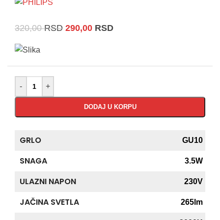
320,00
RSD
290,00
RSD
-
+
DODAJ U KORPU
GRLO
GU10
SNAGA
3.5W
ULAZNI NAPON
230V
JAČINA SVETLA
265lm