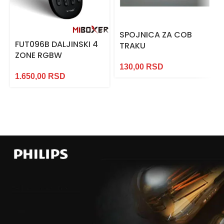
SPOJNICA ZA COB
FUT096B DALJINSKI 4
TRAKU
ZONE RGBW
130,00
RSD
1.650,00
RSD