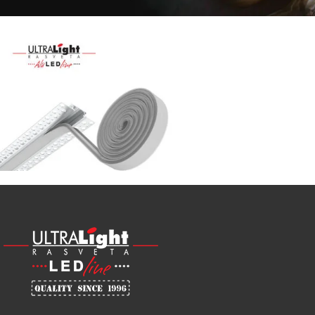
Najveći
izbor
LED
SIJALICA
u
regionu
POGLEDAJ
NOVO
ALU
LED
PROFILI
TRIMLESS
SA
DIFUZOROM
U