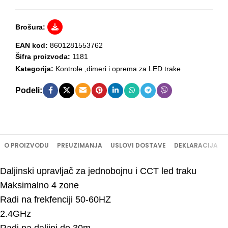
Brošura:
EAN kod:
8601281553762
Šifra proizvoda:
1181
Kategorija:
Kontrole ,dimeri i oprema za LED trake
Podeli:
O PROIZVODU
PREUZIMANJA
USLOVI DOSTAVE
DEKLARACIJA
Daljinski upravljač za jednobojnu i CCT led traku
Maksimalno 4 zone
Radi na frekfenciji 50-60HZ
2.4GHz
Radi na daljini do 30m