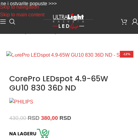
 ostvarite popuste >>>
Skip to navigation
Skip to main content
Početna
/
Sijalice
/
LED Sijalice
Uvećaj sliku
-12%
CorePro LEDspot 4.9-65W
GU10 830 36D ND
430,00
RSD
380,00
RSD