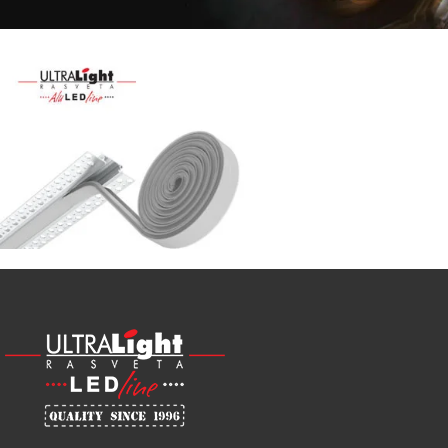
Najveći
izbor
LED
SIJALICA
u
regionu
POGLEDAJ
NOVO
ALU
LED
PROFILI
TRIMLESS
SA
DIFUZOROM
U