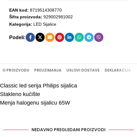
EAN kod:
8719514308770
Šifra proizvoda:
929002981002
Kategorija:
LED Sijalice
Podeli:
O PROIZVODU
PREUZIMANJA
USLOVI DOSTAVE
DEKLARACIJA
Classic led serija Philips sijalica
Stakleno kućište
Menja halogenu sijalicu 65W
NEDAVNO PREGLEDANI PROIZVODI