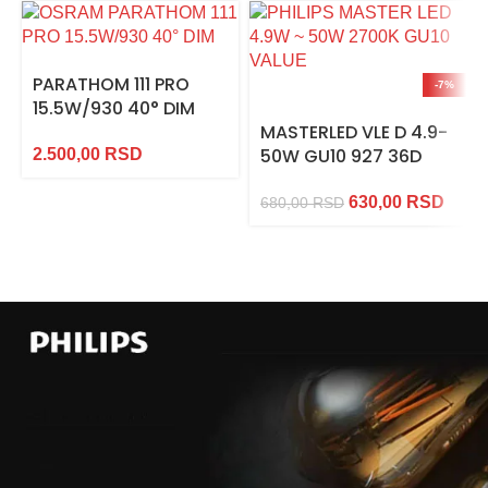
PARATHOM 111 PRO
-7%
15.5W/930 40° DIM
MASTERLED VLE D 4.9-
50W GU10 927 36D
2.500,00
RSD
630,00
RSD
680,00
RSD