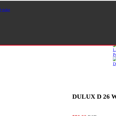
pravite svoj nalog, sakupljajte poene i ostvarite popuste >>>
 trake
L
P
D
DULUX D 26 W