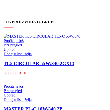
JOŠ PROIZVODA IZ GRUPE
Pročitajte još
Brz pregled
Uporedi
Dodaj u listu želja
TL5 CIRCULAR 55W/840 2GX13
3.000,00
RSD
Pročitajte još
Brz pregled
Uporedi
Dodaj u listu želja
MASTER PL-C 18W/840 2P