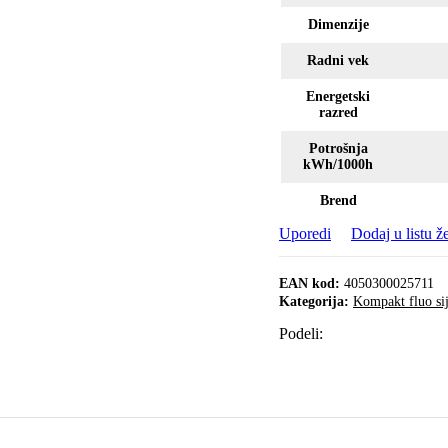
Dimenzije
Radni vek
Energetski
razred
Potrošnja
kWh/1000h
Brend
Uporedi
Dodaj u listu že
EAN kod:
4050300025711
Kategorija:
Kompakt fluo sij
Podeli: