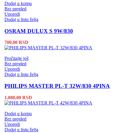
Dodaj u korpu
Brz pregled
Uporedi
Dodaj u listu želja
OSRAM DULUX S 9W/830
700,00
RSD
Pročitajte još
Brz pregled
Uporedi
Dodaj u listu želja
PHILIPS MASTER PL-T 32W/830 4PINA
1.080,00
RSD
Dodaj u korpu
Brz pregled
Uporedi
Dodaj u listu želja