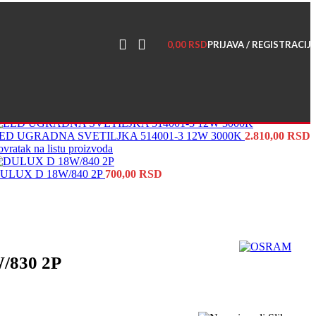
0,00
RSD
PRIJAVA / REGISTRACIJ
ED UGRADNA SVETILJKA 514001-3 12W 3000K
2.810,00
RSD
ovratak na listu proizvoda
ULUX D 18W/840 2P
700,00
RSD
/830 2P