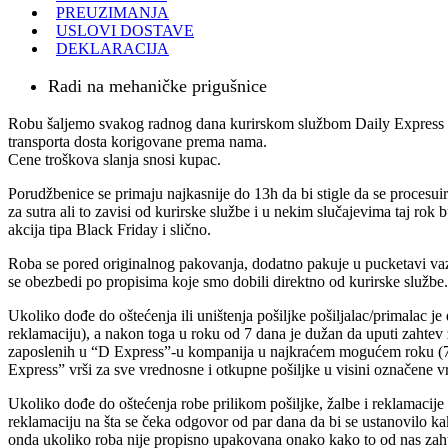
PREUZIMANJA
USLOVI DOSTAVE
DEKLARACIJA
Radi na mehaničke prigušnice
Robu šaljemo svakog radnog dana kurirskom službom Daily Express 
transporta dosta korigovane prema nama.
Cene troškova slanja snosi kupac.
Porudžbenice se primaju najkasnije do 13h da bi stigle da se procesuira
za sutra ali to zavisi od kurirske službe i u nekim slučajevima taj rok
akcija tipa Black Friday i slično.
Roba se pored originalnog pakovanja, dodatno pakuje u pucketavi va
se obezbedi po propisima koje smo dobili direktno od kurirske službe.
Ukoliko dođe do oštećenja ili uništenja pošiljke pošiljalac/primalac je
reklamaciju), a nakon toga u roku od 7 dana je dužan da uputi zahtev 
zaposlenih u “D Express”-u kompanija u najkraćem mogućem roku (7 
Express” vrši za sve vrednosne i otkupne pošiljke u visini označene v
Ukoliko dođe do oštećenja robe prilikom pošiljke, žalbe i reklamacije se
reklamaciju na šta se čeka odgovor od par dana da bi se ustanovilo 
onda ukoliko roba nije propisno upakovana onako kako to od nas zahte