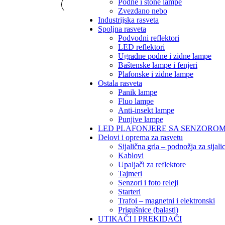
Podne i stone lampe
Zvezdano nebo
Industrijska rasveta
Spoljna rasveta
Podvodni reflektori
LED reflektori
Ugradne podne i zidne lampe
Baštenske lampe i fenjeri
Plafonske i zidne lampe
Ostala rasveta
Panik lampe
Fluo lampe
Anti-insekt lampe
Punjive lampe
LED PLAFONJERE SA SENZORO
Delovi i oprema za rasvetu
Sijalična grla – podnožja za sijali
Kablovi
Upaljači za reflektore
Tajmeri
Senzori i foto releji
Starteri
Trafoi – magnetni i elektronski
Prigušnice (balasti)
UTIKAČI I PREKIDAČI