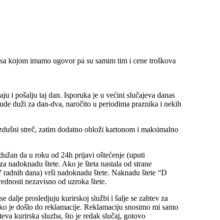
sa kojom imamo ugovor pa su samim tim i cene troškova
ju i pošalju taj dan. Isporuka je u većini slučajeva danas
 bude duži za dan-dva, naročito u periodima praznika i nekih
zdušni streč, zatim dodatno obloži kartonom i maksimalno
 dužan da u roku od 24h prijavi oštećenje (uputi
za nadoknadu štete. Ako je šteta nastala od strane
radnih dana) vrši nadoknadu štete. Naknadu štete “D
rednosti nezavisno od uzroka štete.
 dalje prosledjuju kurirskoj službi i šalje se zahtev za
kako je došlo do reklamacije. Reklamaciju snosimo mi samo
va kurirska sluzba, što je redak slučaj, gotovo