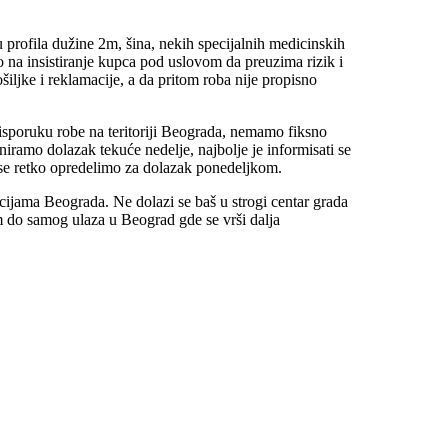
profila dužine 2m, šina, nekih specijalnih medicinskih
ivo na insistiranje kupca pod uslovom da preuzima rizik i
ljke i reklamacije, a da pritom roba nije propisno
isporuku robe na teritoriji Beograda, nemamo fiksno
niramo dolazak tekuće nedelje, najbolje je informisati se
se retko opredelimo za dolazak ponedeljkom.
ijama Beograda. Ne dolazi se baš u strogi centar grada
m do samog ulaza u Beograd gde se vrši dalja