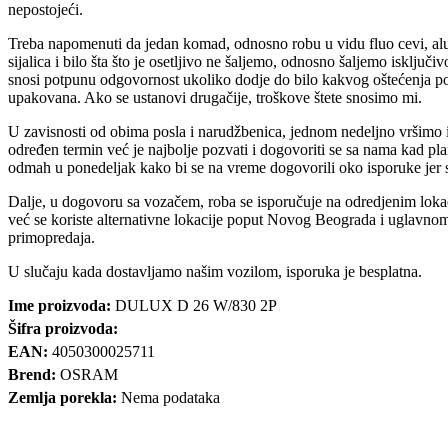
nepostojeći.
Treba napomenuti da jedan komad, odnosno robu u vidu fluo cevi, alu 
sijalica i bilo šta što je osetljivo ne šaljemo, odnosno šaljemo isključ
snosi potpunu odgovornost ukoliko dodje do bilo kakvog oštećenja poši
upakovana. Ako se ustanovi drugačije, troškove štete snosimo mi.
U zavisnosti od obima posla i narudžbenica, jednom nedeljno vršimo 
određen termin već je najbolje pozvati i dogovoriti se sa nama kad pla
odmah u ponedeljak kako bi se na vreme dogovorili oko isporuke jer 
Dalje, u dogovoru sa vozačem, roba se isporučuje na odredjenim lokac
već se koriste alternativne lokacije poput Novog Beograda i uglavno
primopredaja.
U slučaju kada dostavljamo našim vozilom, isporuka je besplatna.
Ime proizvoda:
DULUX D 26 W/830 2P
Šifra proizvoda:
EAN:
4050300025711
Brend:
OSRAM
Zemlja porekla:
Nema podataka