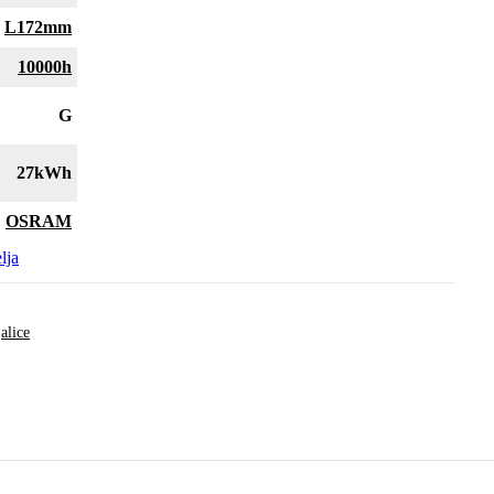
L172mm
10000h
G
27kWh
OSRAM
lja
alice