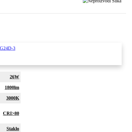
 G24D-3
26W
1800lm
3000K
CRI>80
Staklo