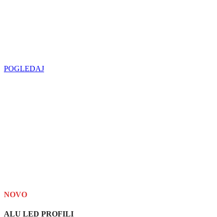
Najveći izbor
LED SIJALICA
u regionu
POGLEDAJ
NOVO
ALU LED PROFILI