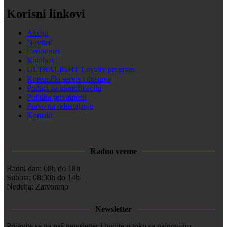
Korisni linkovi
Akcija
Noviteti
Cenovnici
Katalozi
ULTRALIGHT Loyalty program
Korisnički servis i dostava
Podaci za identifikaciju
Politika privatnosti
Pravo na odustajanje
Kontakt
Radno vreme
Radni dan: 08h do 18h
Subota: 08:30h do 14h
Nedelja: Zatvoreno
Newsletter
Prijavite se na naš newsletter i budite u toku sa najnovijim