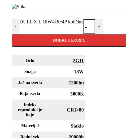
DULUX L 18W/830/4P količina
-
+
DODAJ U KORPU
2G11
Grlo
18W
Snaga
1200lm
Jačina svetla
3000K
Boja svetla
Indeks
CRI>80
reprodukcije
boje
Staklo
Materijal
20000h
Radni vek