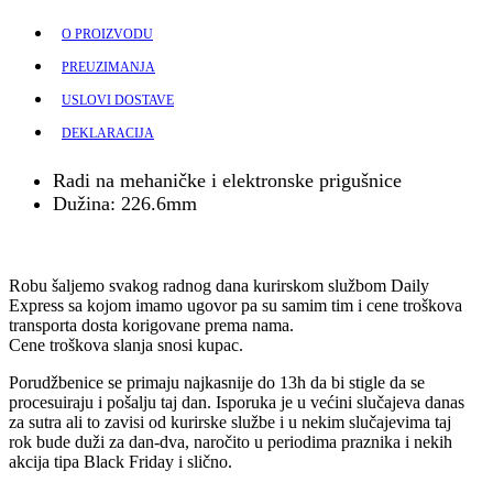
O PROIZVODU
PREUZIMANJA
USLOVI DOSTAVE
DEKLARACIJA
Radi na mehaničke i elektronske prigušnice
Dužina: 226.6mm
Robu šaljemo svakog radnog dana kurirskom službom Daily
Express sa kojom imamo ugovor pa su samim tim i cene troškova
transporta dosta korigovane prema nama.
Cene troškova slanja snosi kupac.
Porudžbenice se primaju najkasnije do 13h da bi stigle da se
procesuiraju i pošalju taj dan. Isporuka je u većini slučajeva danas
za sutra ali to zavisi od kurirske službe i u nekim slučajevima taj
rok bude duži za dan-dva, naročito u periodima praznika i nekih
akcija tipa Black Friday i slično.