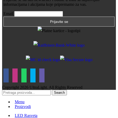
informacijama i akcijama koje pripremamo za vas.
Email
Copyright
2026 UltraLight. All Rights Reserved
Search
Menu
Proizvodi
LED Rasveta