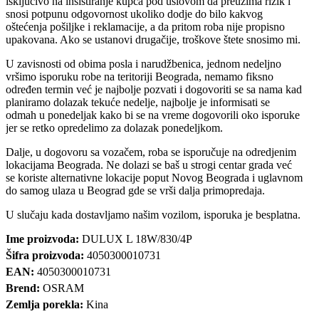
isključivo na insistiranje kupca pod uslovom da preuzima rizik i
snosi potpunu odgovornost ukoliko dodje do bilo kakvog
oštećenja pošiljke i reklamacije, a da pritom roba nije propisno
upakovana. Ako se ustanovi drugačije, troškove štete snosimo mi.
U zavisnosti od obima posla i narudžbenica, jednom nedeljno
vršimo isporuku robe na teritoriji Beograda, nemamo fiksno
određen termin već je najbolje pozvati i dogovoriti se sa nama kad
planiramo dolazak tekuće nedelje, najbolje je informisati se
odmah u ponedeljak kako bi se na vreme dogovorili oko isporuke
jer se retko opredelimo za dolazak ponedeljkom.
Dalje, u dogovoru sa vozačem, roba se isporučuje na odredjenim
lokacijama Beograda. Ne dolazi se baš u strogi centar grada već
se koriste alternativne lokacije poput Novog Beograda i uglavnom
do samog ulaza u Beograd gde se vrši dalja primopredaja.
U slučaju kada dostavljamo našim vozilom, isporuka je besplatna.
Ime proizvoda:
DULUX L 18W/830/4P
Šifra proizvoda:
4050300010731
EAN:
4050300010731
Brend:
OSRAM
Zemlja porekla:
Kina