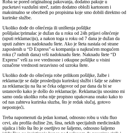
Roba se pored originalnog pakovanja, dodatno pakuje u
pucketavi vazdušni streč, zatim dodatno obloži kartonom i
maksimalno se obezbedi po propisima koje smo dobili direktno od
kurirske službe.
Ukoliko dođe do oštećenja ili uništenja pošiljke
pošiljalac/primalac je dužan da u roku od 24h prijavi oštećenje
(uputi reklamaciju), a nakon toga u roku od 7 dana je dužan da
uputi zahtev za nadoknadu štete. Ako je šteta nastala od strane
zaposlenih u “D Express”-u kompanija u najkraćem mogućem
roku (7 radnih dana) vrši nadoknadu štete. Naknadu štete “D
Express” vrši za sve vrednosne i otkupne pošiljke u visini
označene vrednosti nezavisno od uzroka štete.
Ukoliko dođe do oštećenja robe prilikom pošiljke, žalbe i
reklamacije se dalje prosledjuju kurirskoj službi i šalje se zahtev
za reklamaciju na šta se čeka odgovor od par dana da bi se
ustanovilo kako je došlo do reklamacije. Reklamaciju snosimo mi
samo onda ukoliko roba nije propisno upakovana onako kako to
od nas zahteva kurirska sluzba, što je redak slučaj, gotovo
nepostojeći.
Treba napomenuti da jedan komad, odnosno robu u vidu fluo
cevi, alu profila dužine 2m, šina, nekih specijalnih medicinskih
sijalica i bilo šta što je osetljivo ne šaljemo, odnosno šaljemo