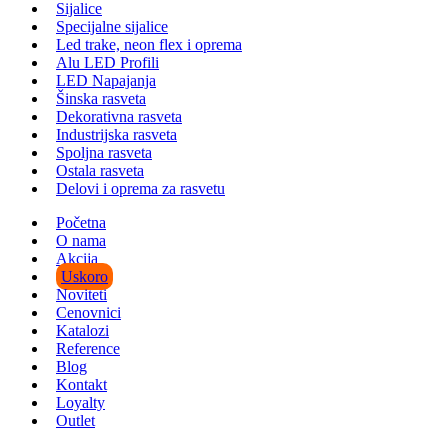
Sijalice
Specijalne sijalice
Led trake, neon flex i oprema
Alu LED Profili
LED Napajanja
Šinska rasveta
Dekorativna rasveta
Industrijska rasveta
Spoljna rasveta
Ostala rasveta
Delovi i oprema za rasvetu
Početna
O nama
Akcija
Uskoro
Noviteti
Cenovnici
Katalozi
Reference
Blog
Kontakt
Loyalty
Outlet