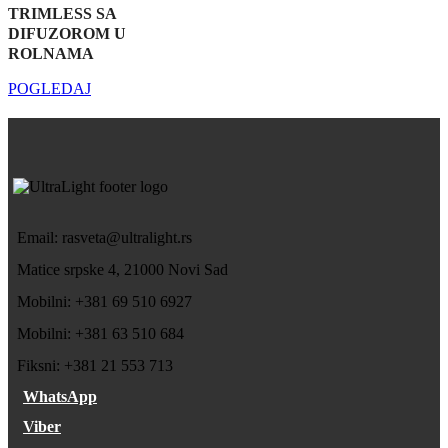
TRIMLESS SA
DIFUZOROM U
ROLNAMA
POGLEDAJ
Email: rasveta@ultralight.rs
Matice srpske 4, 21000 Novi Sad
Mobilni: +381 69 510 6927
Mobilni: +381 63 510 684
Fiksni: +381 21 553 713
WhatsApp
Viber