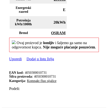
Energetski
E
razred
Potrošnja
20kWh
kWh/1000h
OSRAM
Brend
Ovaj proizvod je
lomljiv
i šaljemo ga samo na
odgovornost kupca.
Nije moguće plaćanje pouzećem
.
Uporedi
Dodaj u listu želja
EAN kod:
4050300010731
Šifra proizvoda:
4050300010731
Kategorija:
Kompakt fluo sijalice
Podeli: