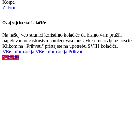
Korpa
Zatvori
Ovaj sajt koristi kolačiće
Na našoj veb stranici koristimo kolačiće da bismo vam pružili
najrelevantnije iskustvo pamteći vaše postavke i ponovljene posete.
Klikom na „Prihvati“ pristajete na upotrebu SVIH kolačića.
Više informacija
Više informacija
Prihvati
Pozovite
Najveći izbor