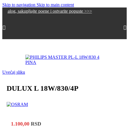
Skip to navigation
Skip to main content
 sakupljajte poene i ostvarite popuste >>>
Početna
/
Sijalice
/
Kompakt fluo sijalice
Uvećaj sliku
DULUX L 18W/830/4P
1.100,00
RSD