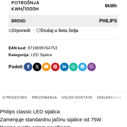
POTROŠNJA
9kWh
KWH/1000H
BREND
PHILIPS
Uporedi
Dodaj u listu želja
EAN kod:
8718699764753
Kategorija:
LED Sijalice
Podeli:
O PROIZVODU
PREUZIMANJA
USLOVI DOSTAVE
DEKLARACIJA
Philips classic LED sijalica
Zamenjuje standardnu jačinu sijalice od 75W