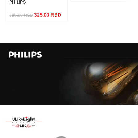
PHILIPS
325,00
RSD
385,00
RSD
Najveći
izbor
LED