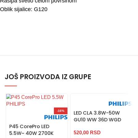
Rasipa svetlo celom površinom
Oblik sijalice: G120
JOŠ PROIZVODA IZ GRUPE
-16%
LED CLA 3.8W-50W
GU10 WW 36D WGD
P45 CorePro LED
5.5W~ 40W 2700K
520,00
RSD