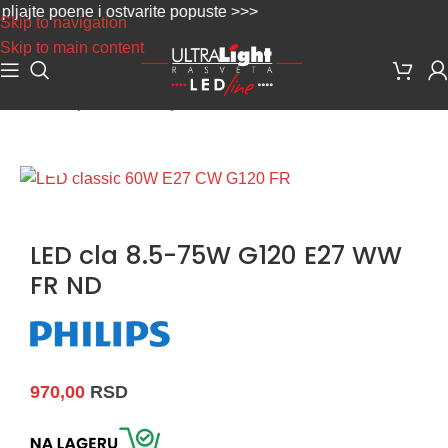
jte poene i ostvarite popuste >>>
Skip to navigation
Skip to main content
Početna
/
Sijalice
/
LED Sijalice
Uvećaj sliku
LED cla 8.5-75W G120 E27 WW
FR ND
970,00
RSD