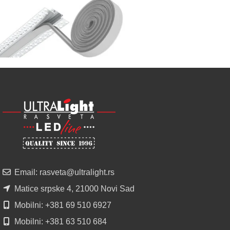
SIJALICA
u
regionu
POGLEDAJ
NOVO
ALU
LED
PROFILI
TRIMLESS
SA
DIFUZOROM
U
ROLNAMA
Email: rasveta@ultralight.rs
POGLEDAJ
Matice srpske 4, 21000 Novi Sad
Mobilni: +381 69 510 6927
Mobilni: +381 63 510 684