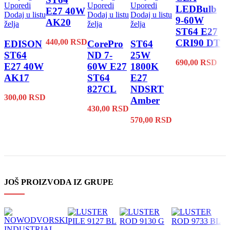
Uporedi
Uporedi
Uporedi
LEDBulb
E27 40W
Dodaj u listu
Dodaj u listu
Dodaj u listu
9-60W
AK20
želja
želja
želja
ST64 E27
CRI90 DT
440,00
RSD
EDISON
CorePro
ST64
ST64
ND 7-
25W
690,00
RSD
E27 40W
60W E27
1800K
AK17
ST64
E27
827CL
NDSRT
300,00
RSD
Amber
430,00
RSD
570,00
RSD
JOŠ PROIZVODA IZ GRUPE