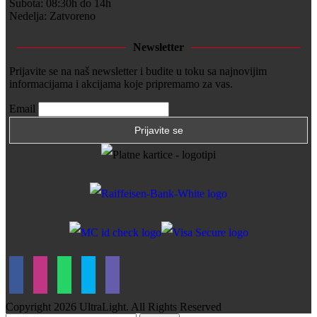
Subota: 08:30h do 14h
Nedelja: Zatvoreno
Newsletter
Prijavite se na naš newsletter i budite u toku sa najnovijim
informacijama i akcijama koje pripremamo za vas.
Email
Copyright
2026 UltraLight. All Rights Reserved