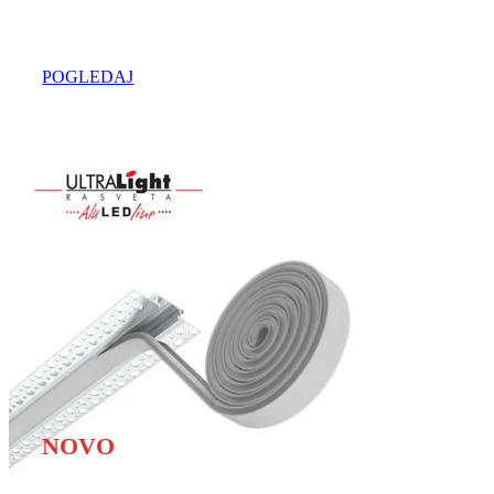
u regionu
POGLEDAJ
Najveći izbor
NOVO