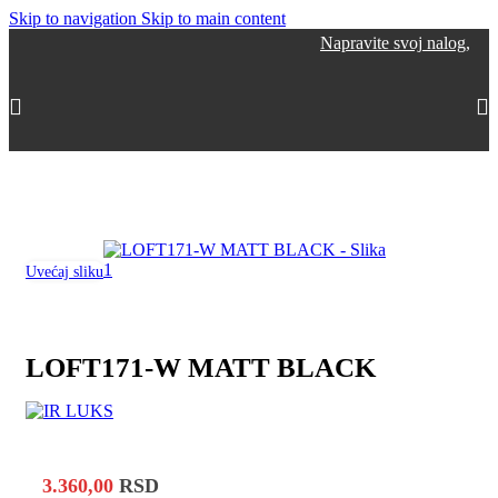
Skip to navigation
Skip to main content
Napravite svoj nalog, sakupljajt
Početna
/
Dekorativna rasveta
/
Rustik - vintage
Uvećaj sliku
LOFT171-W MATT BLACK
3.360,00
RSD