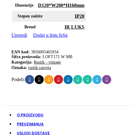
D120*W200*H160mm
Dimenzije
IP20
Stepen zaštite
IR LUKS
Brend
Uporedi
Dodaj u listu želja
EAN kod:
3856005465934
Šifra proizvoda:
LOFT171 W MB
Kategorija:
Rustik - vintage
Oznaka:
rustik rasveta
Podeli:
O PROIZVODU
PREUZIMANJA
USLOVI DOSTAVE