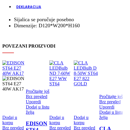
DEKLARACIJA
Sijalica se poručuje posebno
Dimenzije: D120*W200*H160
POVEZANI PROIZVODI
Pročitajte još
Brz pregled
Pročitajte još
Uporedi
Brz pregled
Dodaj u listu
Uporedi
želja
Dodaj u listu
Dodaj u
Dodaj u
Dodaj u
želja
korpu
korpu
korpu
EDISON
Brz pregled
Brz pregled
Brz pregled
CLA
ST64