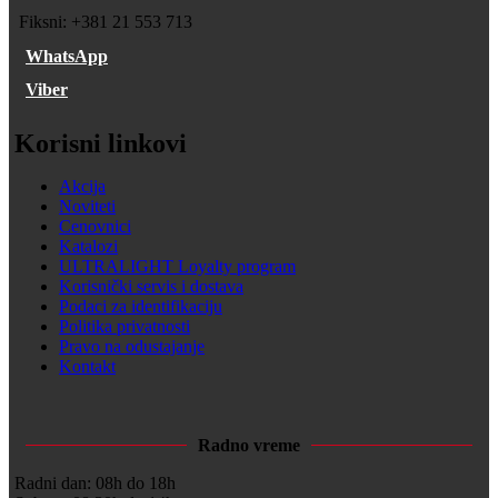
Fiksni: +381 21 553 713
WhatsApp
Viber
Korisni linkovi
Akcija
Noviteti
Cenovnici
Katalozi
ULTRALIGHT Loyalty program
Korisnički servis i dostava
Podaci za identifikaciju
Politika privatnosti
Pravo na odustajanje
Kontakt
Radno vreme
Radni dan: 08h do 18h