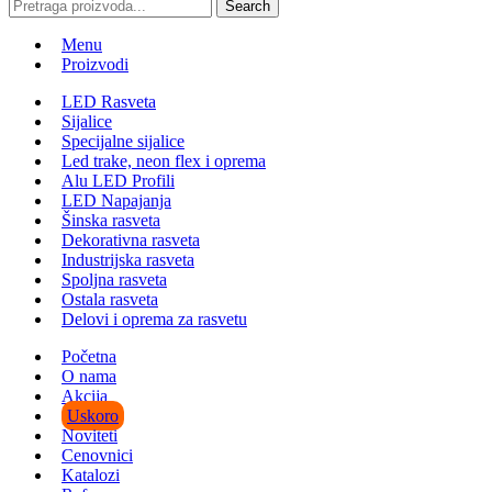
Search
Menu
Proizvodi
LED Rasveta
Sijalice
Specijalne sijalice
Led trake, neon flex i oprema
Alu LED Profili
LED Napajanja
Šinska rasveta
Dekorativna rasveta
Industrijska rasveta
Spoljna rasveta
Ostala rasveta
Delovi i oprema za rasvetu
Početna
O nama
Akcija
Uskoro
Noviteti
Cenovnici
Katalozi