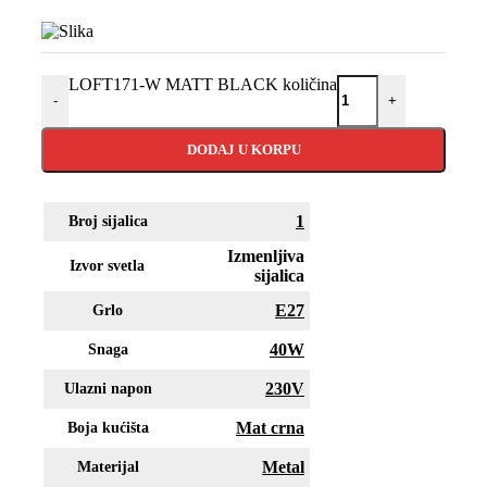
LOFT171-W MATT BLACK količina
-
+
DODAJ U KORPU
1
Broj sijalica
Izmenljiva
Izvor svetla
sijalica
E27
Grlo
40W
Snaga
230V
Ulazni napon
Mat crna
Boja kućišta
Metal
Materijal