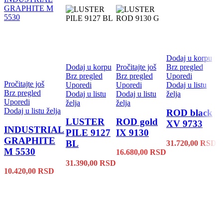
Dodaj u korpu
D
Dodaj u korpu
Pročitajte još
Brz pregled
B
Brz pregled
Brz pregled
Uporedi
U
Pročitajte još
Uporedi
Uporedi
Dodaj u listu
Do
Brz pregled
Dodaj u listu
Dodaj u listu
želja
že
Uporedi
želja
želja
Dodaj u listu želja
ROD black
L
LUSTER
ROD gold
XV 9733
S
INDUSTRIAL
PILE 9127
IX 9130
6
GRAPHITE
BL
31.720,00
RSD
B
M 5530
16.680,00
RSD
31.390,00
RSD
1
10.420,00
RSD