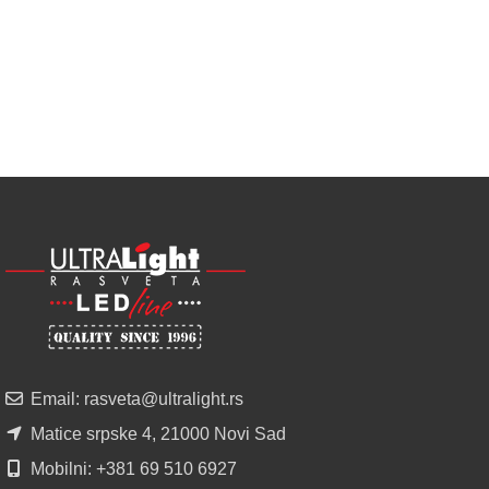
LED
SIJALICA
u
regionu
POGLEDAJ
NOVO
ALU
LED
PROFILI
TRIMLESS
SA
DIFUZOROM
U
ROLNAMA
Email: rasveta@ultralight.rs
POGLEDAJ
Matice srpske 4, 21000 Novi Sad
Mobilni: +381 69 510 6927