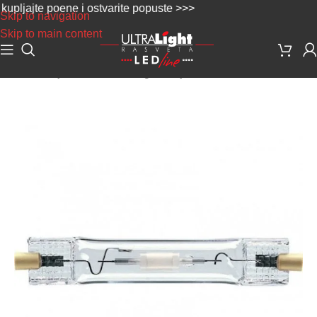
ljajte poene i ostvarite popuste >>>
Skip to navigation
Skip to main content
Početna
/
Sijalice
/
Metal-halogene sijalice