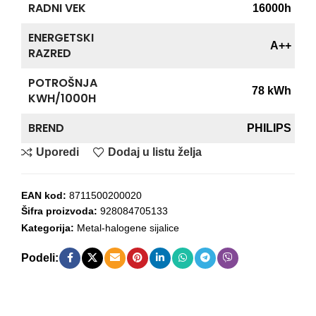
RADNI VEK
16000h
ENERGETSKI
A++
RAZRED
POTROŠNJA
78 kWh
KWH/1000H
BREND
PHILIPS
Uporedi
Dodaj u listu želja
EAN kod:
8711500200020
Šifra proizvoda:
928084705133
Kategorija:
Metal-halogene sijalice
Podeli: