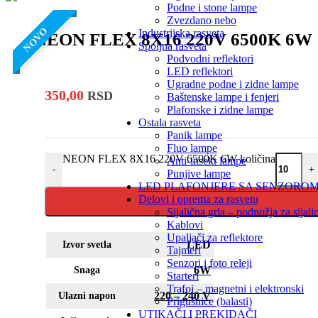
Podne i stone lampe
Zvezdano nebo
NOVO
Industrijska rasveta
NEON FLEX 8X16 220V 6500K 6W
Spoljna rasveta
Podvodni reflektori
LED reflektori
Ugradne podne i zidne lampe
350,00
RSD
Baštenske lampe i fenjeri
Plafonske i zidne lampe
Ostala rasveta
Panik lampe
Fluo lampe
NEON FLEX 8X16 220V 6500K 6W količina
Anti-insekt lampe
-
+
Punjive lampe
LED PLAFONJERE SA SENZORO
Delovi i oprema za rasvetu
Sijalična grla – podnožja za sijali
Kablovi
Upaljači za reflektore
LED
Izvor svetla
Tajmeri
Senzori i foto releji
6W
Snaga
Starteri
Trafoi – magnetni i elektronski
220 – 240 V
Ulazni napon
Prigušnice (balasti)
UTIKAČI I PREKIDAČI