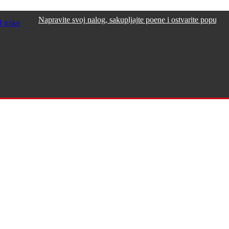
apravite svoj nalog, sakupljajte poene i ostvarite popuste >>>
 trake