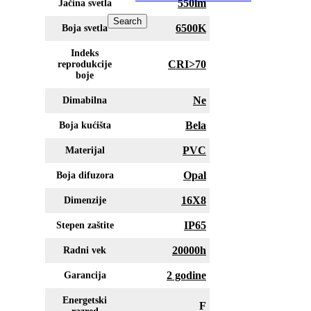
550lm
Jačina svetla
Search
6500K
Boja svetla
Indeks
CRI>70
reprodukcije
boje
Ne
Dimabilna
Bela
Boja kućišta
PVC
Materijal
Opal
Boja difuzora
16X8
Dimenzije
IP65
Stepen zaštite
20000h
Radni vek
2 godine
Garancija
Energetski
F