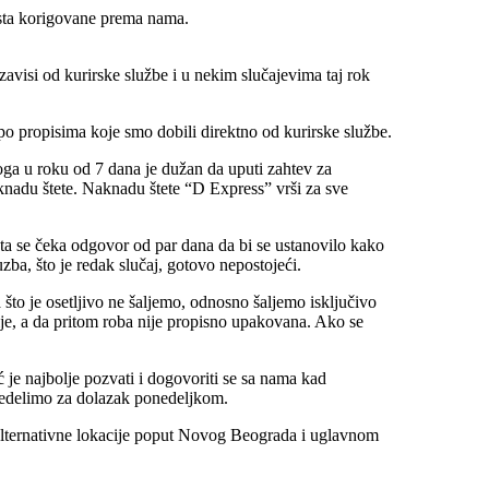
sta korigovane prema nama.
 zavisi od kurirske službe i u nekim slučajevima taj rok
o propisima koje smo dobili direktno od kurirske službe.
toga u roku od 7 dana je dužan da uputi zahtev za
nadu štete. Naknadu štete “D Express” vrši za sve
 šta se čeka odgovor od par dana da bi se ustanovilo kako
a, što je redak slučaj, gotovo nepostojeći.
 što je osetljivo ne šaljemo, odnosno šaljemo isključivo
ije, a da pritom roba nije propisno upakovana. Ako se
je najbolje pozvati i dogovoriti se sa nama kad
predelimo za dolazak ponedeljkom.
 alternativne lokacije poput Novog Beograda i uglavnom