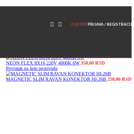
0,00
RSD
PRIJAVA / REGISTRACIJ
NEON FLEX 8X16 220V 4000K 6W
350,00
RSD
Povratak na listu proizvoda
MAGNETIC SLIM RAVAN KONEKTOR HI-26B
250,00
RSD