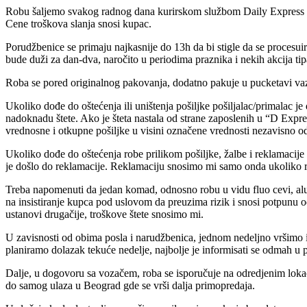
Robu šaljemo svakog radnog dana kurirskom službom Daily Express s
Cene troškova slanja snosi kupac.
Porudžbenice se primaju najkasnije do 13h da bi stigle da se procesuiraj
bude duži za dan-dva, naročito u periodima praznika i nekih akcija tip
Roba se pored originalnog pakovanja, dodatno pakuje u pucketavi vaz
Ukoliko dođe do oštećenja ili uništenja pošiljke pošiljalac/primalac j
nadoknadu štete. Ako je šteta nastala od strane zaposlenih u “D Exp
vrednosne i otkupne pošiljke u visini označene vrednosti nezavisno od
Ukoliko dođe do oštećenja robe prilikom pošiljke, žalbe i reklamacije 
je došlo do reklamacije. Reklamaciju snosimo mi samo onda ukoliko ro
Treba napomenuti da jedan komad, odnosno robu u vidu fluo cevi, alu pr
na insistiranje kupca pod uslovom da preuzima rizik i snosi potpunu 
ustanovi drugačije, troškove štete snosimo mi.
U zavisnosti od obima posla i narudžbenica, jednom nedeljno vršimo i
planiramo dolazak tekuće nedelje, najbolje je informisati se odmah u
Dalje, u dogovoru sa vozačem, roba se isporučuje na odredjenim lokac
do samog ulaza u Beograd gde se vrši dalja primopredaja.