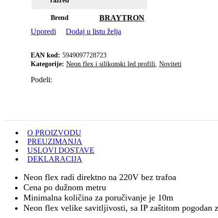
razred
BRAYTRON
Brend
Uporedi
Dodaj u listu želja
EAN kod:
5949097728723
Kategorije:
Neon flex i silikonski led profili
,
Noviteti
Podeli:
O PROIZVODU
PREUZIMANJA
USLOVI DOSTAVE
DEKLARACIJA
Neon flex radi direktno na 220V bez trafoa
Cena po dužnom metru
Minimalna količina za poručivanje je 10m
Neon flex velike savitljivosti, sa IP zaštitom pogodan 