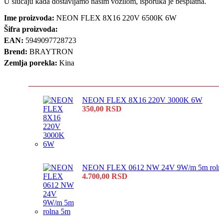
U slučaju kada dostavljamo našim vozilom, isporuka je besplatna.
Ime proizvoda:
NEON FLEX 8X16 220V 6500K 6W
Šifra proizvoda:
EAN:
5949097728723
Brend:
BRAYTRON
Zemlja porekla:
Kina
NEON FLEX 8X16 220V 3000K 6W
350,00
RSD
NEON FLEX 0612 NW 24V 9W/m 5m rol
4.700,00
RSD