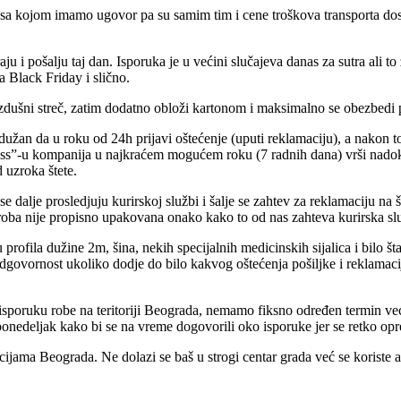
a kojom imamo ugovor pa su samim tim i cene troškova transporta do
u i pošalju taj dan. Isporuka je u većini slučajeva danas za sutra ali to
a Black Friday i slično.
dušni streč, zatim dodatno obloži kartonom i maksimalno se obezbedi p
e dužan da u roku od 24h prijavi oštećenje (uputi reklamaciju), a nakon 
ress”-u kompanija u najkraćem mogućem roku (7 radnih dana) vrši nadok
 uzroka štete.
se dalje prosledjuju kurirskoj službi i šalje se zahtev za reklamaciju na
ba nije propisno upakovana onako kako to od nas zahteva kurirska sluzb
ofila dužine 2m, šina, nekih specijalnih medicinskih sijalica i bilo šta
odgovornost ukoliko dodje do bilo kakvog oštećenja pošiljke i reklamac
sporuku robe na teritoriji Beograda, nemamo fiksno određen termin već 
 ponedeljak kako bi se na vreme dogovorili oko isporuke jer se retko o
ijama Beograda. Ne dolazi se baš u strogi centar grada već se koriste