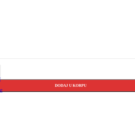
M
DODAJ U KORPU
ce