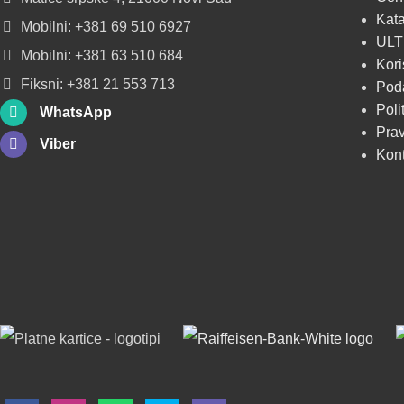
Kata
Mobilni: +381 69 510 6927
POGLEDAJ
ULT
Mobilni: +381 63 510 684
Kori
Fiksni: +381 21 553 713
Poda
Poli
WhatsApp
Prav
Viber
Kon