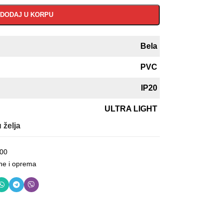
DODAJ U KORPU
Bela
PVC
IP20
ULTRA LIGHT
 želja
00
ne i oprema