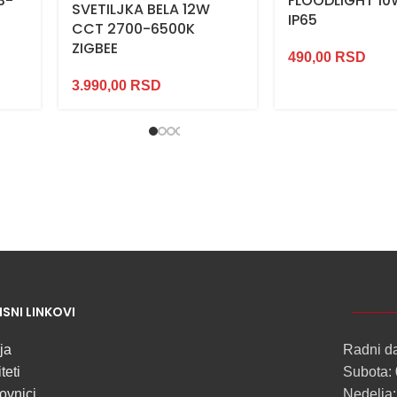
3-
FLOODLIGHT 10
SVETILJKA BELA 12W
IP65
CCT 2700-6500K
ZIGBEE
490,00
RSD
3.990,00
RSD
NOVO
ISNI LINKOVI
ALU
LED
ja
Radni d
PROFILI
teti
Subota: 
TRIMLESS
ovnici
Nedelja: