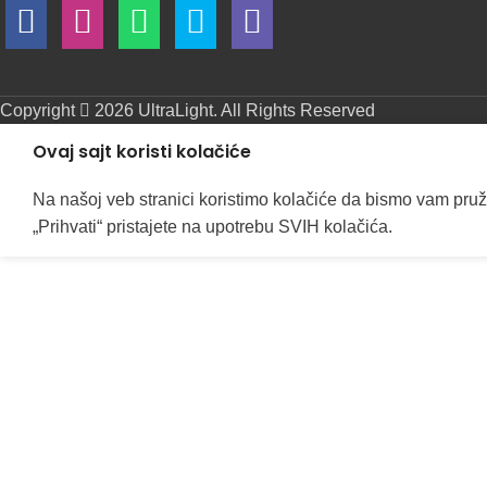
Copyright
2026 UltraLight. All Rights Reserved
Ovaj sajt koristi kolačiće
Na našoj veb stranici koristimo kolačiće da bismo vam pruž
„Prihvati“ pristajete na upotrebu SVIH kolačića.