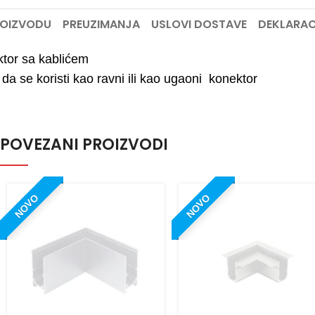
ROIZVODU
PREUZIMANJA
USLOVI DOSTAVE
DEKLARAC
tor sa kablićem
da se koristi kao ravni ili kao ugaoni konektor
POVEZANI PROIZVODI
NOVO
NOVO