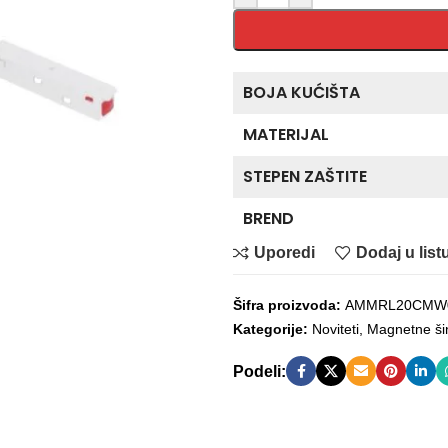
BOJA KUĆIŠTA
MATERIJAL
STEPEN ZAŠTITE
BREND
Uporedi
Dodaj u listu
Šifra proizvoda:
AMMRL20CMW
Kategorije:
Noviteti
,
Magnetne ši
Podeli: