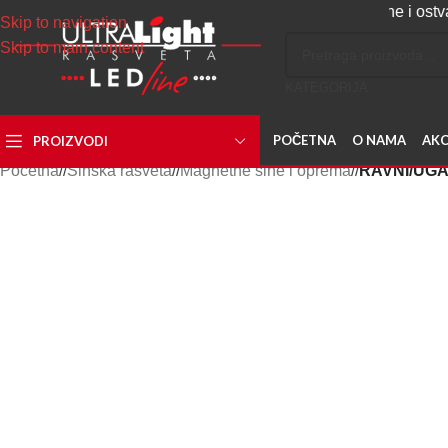
Napravite svoj nalog, sakupljajte poene i ostvarite popu
Skip to navigation
Skip to main content
KATEGORIJA
POČETNA
O NAMA
AKC
PROIZVODI
Početna
/
Šinska rasveta
/
Magnetne šine i oprema
/
RAVNI/UGA