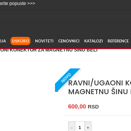
ste >>>
IJA
USKORO
NOVITETI
CENOVNICI
KATALOZI
REFERENCE
ONI KONEKTOR ZA MAGNETNU ŠINU BELI
NOVO
RAVNI/UGAONI K
MAGNETNU ŠINU 
600,00
RSD
-
+