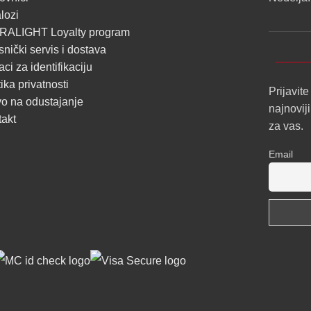
lozi
SA
RALIGHT Loyalty program
DIFUZOROM
snički servis i dostava
U
ci za identifikaciju
ROLNAMA
tika privatnosti
Prijavite
o na odustajanje
najnovij
POGLEDAJ
takt
za vas.
Email