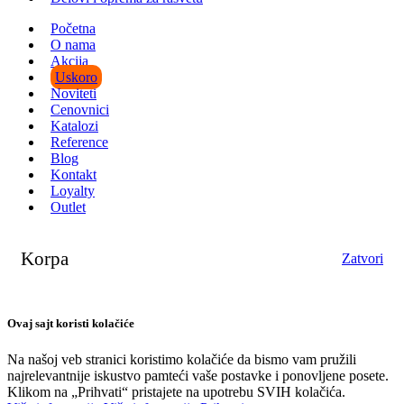
Početna
O nama
Akcija
Uskoro
Noviteti
Cenovnici
Katalozi
Reference
Blog
Kontakt
Loyalty
Outlet
Korpa
Zatvori
Ovaj sajt koristi kolačiće
Na našoj veb stranici koristimo kolačiće da bismo vam pružili
najrelevantnije iskustvo pamteći vaše postavke i ponovljene posete.
Klikom na „Prihvati“ pristajete na upotrebu SVIH kolačića.