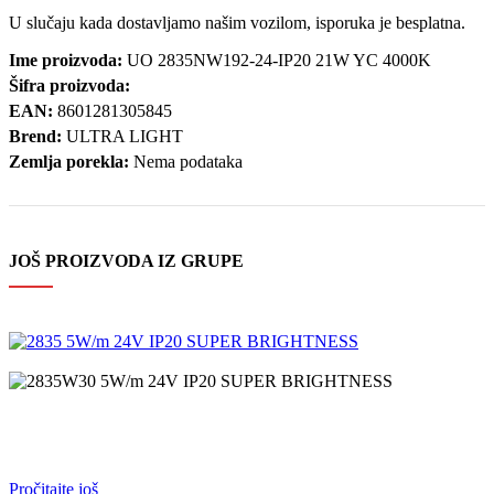
U slučaju kada dostavljamo našim vozilom, isporuka je besplatna.
Ime proizvoda:
UO 2835NW192-24-IP20 21W YC 4000K
Šifra proizvoda:
EAN:
8601281305845
Brend:
ULTRA LIGHT
Zemlja porekla:
Nema podataka
JOŠ PROIZVODA IZ GRUPE
Pročitajte još