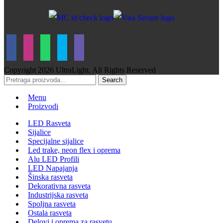
Copyright
2026 UltraLight. All Rights Reserved
Search
Menu
Proizvodi
LED Rasveta
Sijalice
Specijalne sijalice
Led trake, neon flex i oprema
Alu LED Profili
LED Napajanja
Šinska rasveta
Dekorativna rasveta
Industrijska rasveta
Spoljna rasveta
Ostala rasveta
Delovi i oprema za rasvetu