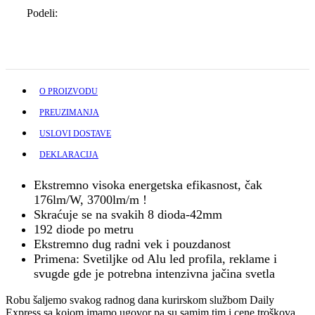
Podeli:
O PROIZVODU
PREUZIMANJA
USLOVI DOSTAVE
DEKLARACIJA
Ekstremno visoka energetska efikasnost, čak
176lm/W, 3700lm/m !
Skraćuje se na svakih 8 dioda-42mm
192 diode po metru
Ekstremno dug radni vek i pouzdanost
Primena: Svetiljke od Alu led profila, reklame i
svugde gde je potrebna intenzivna jačina svetla
Robu šaljemo svakog radnog dana kurirskom službom Daily
Express sa kojom imamo ugovor pa su samim tim i cene troškova