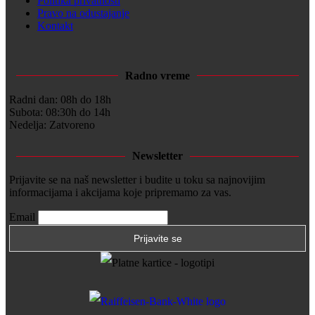
Politika privatnosti
Pravo na odustajanje
Kontakt
Radno vreme
Radni dan: 08h do 18h
Subota: 08:30h do 14h
Nedelja: Zatvoreno
Newsletter
Prijavite se na naš newsletter i budite u toku sa najnovijim
informacijama i akcijama koje pripremamo za vas.
Email