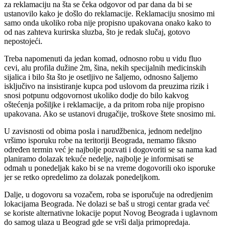
za reklamaciju na šta se čeka odgovor od par dana da bi se
ustanovilo kako je došlo do reklamacije. Reklamaciju snosimo mi
samo onda ukoliko roba nije propisno upakovana onako kako to
od nas zahteva kurirska sluzba, što je redak slučaj, gotovo
nepostojeći.
Treba napomenuti da jedan komad, odnosno robu u vidu fluo
cevi, alu profila dužine 2m, šina, nekih specijalnih medicinskih
sijalica i bilo šta što je osetljivo ne šaljemo, odnosno šaljemo
isključivo na insistiranje kupca pod uslovom da preuzima rizik i
snosi potpunu odgovornost ukoliko dodje do bilo kakvog
oštećenja pošiljke i reklamacije, a da pritom roba nije propisno
upakovana. Ako se ustanovi drugačije, troškove štete snosimo mi.
U zavisnosti od obima posla i narudžbenica, jednom nedeljno
vršimo isporuku robe na teritoriji Beograda, nemamo fiksno
određen termin već je najbolje pozvati i dogovoriti se sa nama kad
planiramo dolazak tekuće nedelje, najbolje je informisati se
odmah u ponedeljak kako bi se na vreme dogovorili oko isporuke
jer se retko opredelimo za dolazak ponedeljkom.
Dalje, u dogovoru sa vozačem, roba se isporučuje na odredjenim
lokacijama Beograda. Ne dolazi se baš u strogi centar grada već
se koriste alternativne lokacije poput Novog Beograda i uglavnom
do samog ulaza u Beograd gde se vrši dalja primopredaja.