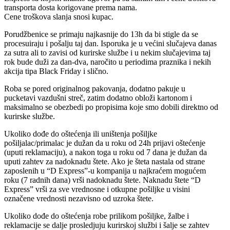
transporta dosta korigovane prema nama.
Cene troškova slanja snosi kupac.
Porudžbenice se primaju najkasnije do 13h da bi stigle da se
procesuiraju i pošalju taj dan. Isporuka je u većini slučajeva danas
za sutra ali to zavisi od kurirske službe i u nekim slučajevima taj
rok bude duži za dan-dva, naročito u periodima praznika i nekih
akcija tipa Black Friday i slično.
Roba se pored originalnog pakovanja, dodatno pakuje u
pucketavi vazdušni streč, zatim dodatno obloži kartonom i
maksimalno se obezbedi po propisima koje smo dobili direktno od
kurirske službe.
Ukoliko dođe do oštećenja ili uništenja pošiljke
pošiljalac/primalac je dužan da u roku od 24h prijavi oštećenje
(uputi reklamaciju), a nakon toga u roku od 7 dana je dužan da
uputi zahtev za nadoknadu štete. Ako je šteta nastala od strane
zaposlenih u “D Express”-u kompanija u najkraćem mogućem
roku (7 radnih dana) vrši nadoknadu štete. Naknadu štete “D
Express” vrši za sve vrednosne i otkupne pošiljke u visini
označene vrednosti nezavisno od uzroka štete.
Ukoliko dođe do oštećenja robe prilikom pošiljke, žalbe i
reklamacije se dalje prosledjuju kurirskoj službi i šalje se zahtev