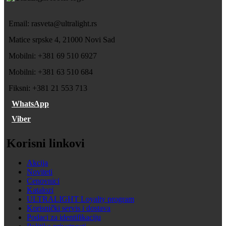
Email: rasveta@ultralight.rs
Matice srpske 4, 21000 Novi Sad
Mobilni: +381 69 510 6927
Mobilni: +381 63 510 684
Fiksni: +381 21 553 713
WhatsApp
Viber
Korisni linkovi
Akcija
Noviteti
Cenovnici
Katalozi
ULTRALIGHT Loyalty program
Korisnički servis i dostava
Podaci za identifikaciju