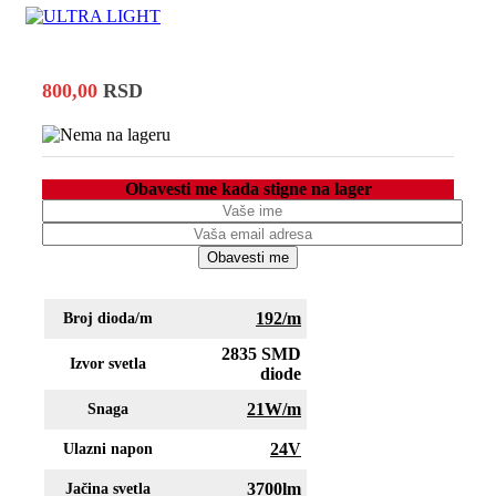
800,00
RSD
Obavesti me kada stigne na lager
Obavesti me
192/m
Broj dioda/m
2835 SMD
Izvor svetla
diode
21W/m
Snaga
24V
Ulazni napon
3700lm
Jačina svetla