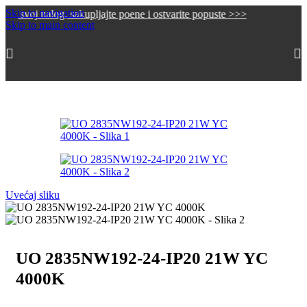
Skip to navigation
nalog, sakupljajte poene i ostvarite popuste >>>
Skip to main content
Početna
/
Led trake, neon flex i oprema
/
LED TRAKE
Uvećaj sliku
UO 2835NW192-24-IP20 21W YC
4000K