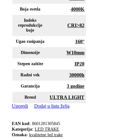
4000K
Boja svetla
Indeks
CRI>82
reprodukcije
boje
160°
Ugao rasipanja
W10mm
Dimenzije
IP20
Stepen zaštite
30000h
Radni vek
3 godine
Garancija
ULTRA LIGHT
Brend
Uporedi
Dodaj u listu želja
EAN kod:
8601281305845
Kategorija:
LED TRAKE
Oznaka:
kvalitetne led trake