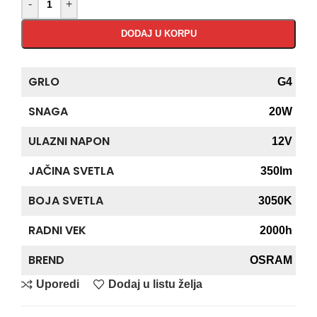
-
+
DODAJ U KORPU
GRLO
G4
SNAGA
20W
ULAZNI NAPON
12V
JAČINA SVETLA
350lm
BOJA SVETLA
3050K
RADNI VEK
2000h
BREND
OSRAM
Uporedi
Dodaj u listu želja