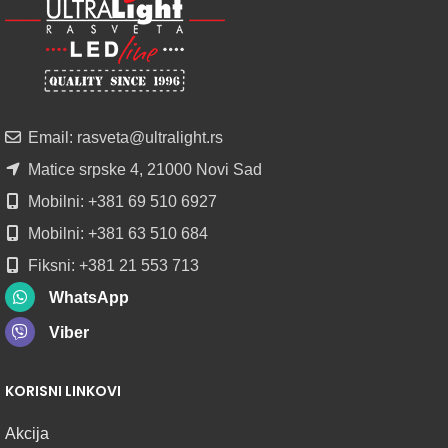
LED
PROFILI
TRIMLESS
SA
DIFUZOROM
U
ROLNAMA
Email: rasveta@ultralight.rs
POGLEDAJ
Matice srpske 4, 21000 Novi Sad
Mobilni: +381 69 510 6927
Mobilni: +381 63 510 684
Fiksni: +381 21 553 713
WhatsApp
Viber
KORISNI LINKOVI
Akcija