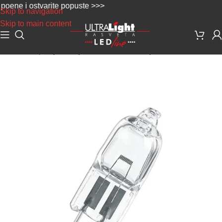
ne i ostvarite popuste >>>
Skip to navigation
Skip to main content
Početna
/
Specijalne sijalice
/
Medicinske sijalice