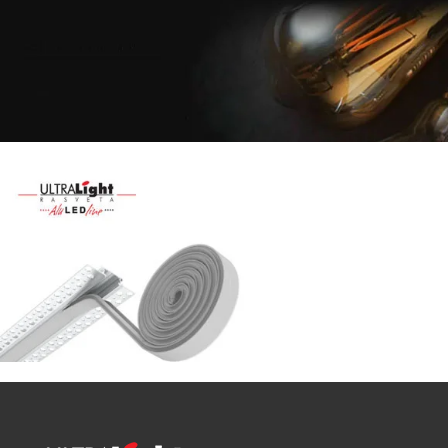
Najveći
izbor
LED
SIJALICA
u
regionu
POGLEDAJ
NOVO
ALU