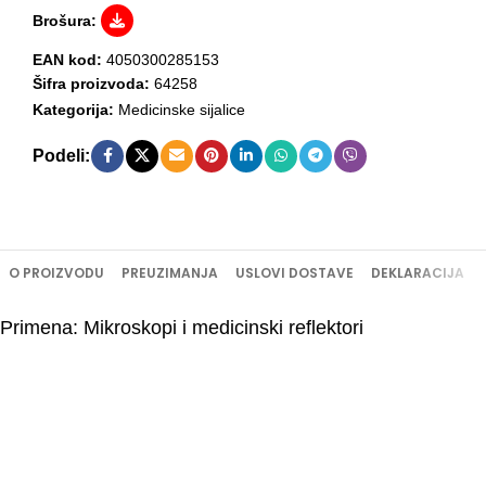
Brošura:
EAN kod:
4050300285153
Šifra proizvoda:
64258
Kategorija:
Medicinske sijalice
Podeli:
O PROIZVODU
PREUZIMANJA
USLOVI DOSTAVE
DEKLARACIJA
Primena: Mikroskopi i medicinski reflektori