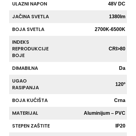
ULAZNI NAPON
48V DC
JAČINA SVETLA
1380lm
BOJA SVETLA
2700K-6500K
INDEKS
REPRODUKCIJE
CRI>80
BOJE
DIMABILNA
Da
UGAO
120º
RASIPANJA
BOJA KUĆIŠTA
Crna
MATERIJAL
Aluminijum – PVC
STEPEN ZAŠTITE
IP20