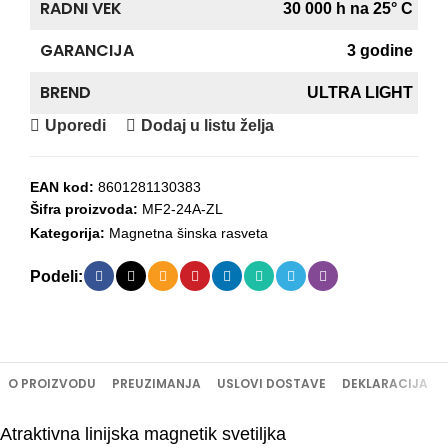
RADNI VEK
30 000 h na 25° C
GARANCIJA
3 godine
BREND
ULTRA LIGHT
Uporedi
Dodaj u listu želja
EAN kod:
8601281130383
Šifra proizvoda:
MF2-24A-ZL
Kategorija:
Magnetna šinska rasveta
Podeli:
O PROIZVODU
PREUZIMANJA
USLOVI DOSTAVE
DEKLARACIJA
Atraktivna linijska magnetik svetiljka