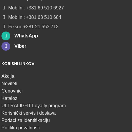
U
ROLNAMA
Mobilni: +381 69 510 6927
Mobilni: +381 63 510 684
POGLEDAJ
Fiksni: +381 21 553 713
WhatsApp
Viber
KORISNI LINKOVI
Akcija
Noviteti
Cenovnici
Katalozi
ULTRALIGHT Loyalty program
Korisnički servis i dostava
Podaci za identifikaciju
Politika privatnosti