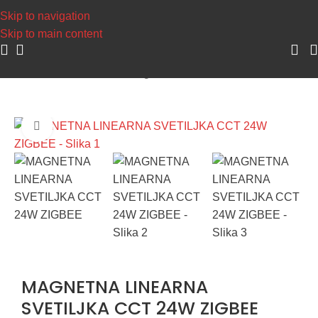
popuste >>>
Skip to navigation
Skip to main content
Početna
/
Šinska rasveta
/
Magnetna šinska rasveta
Uvećaj sliku
MAGNETNA LINEARNA
SVETILJKA CCT 24W ZIGBEE