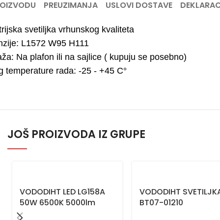
ROIZVODU
PREUZIMANJA
USLOVI DOSTAVE
DEKLARAC
rijska svetiljka vrhunskog kvaliteta
zije: L1572 W95 H111
ža: Na plafon ili na sajlice ( kupuju se posebno)
 temperature rada: -25 - +45 C°
JOŠ PROIZVODA IZ GRUPE
VODODIHT LED LG158A
VODODIHT SVETILJK
50W 6500K 5000lm
BT07-01210