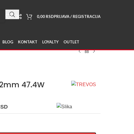
0,00
RSD
PRIJAVA / REGISTRACIJA
BLOG
KONTAKT
LOYALTY
OUTLET
572mm 47.4W
RSD