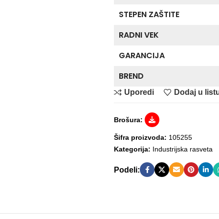
STEPEN ZAŠTITE
RADNI VEK
GARANCIJA
BREND
Uporedi
Dodaj u listu
Brošura:
Šifra proizvoda:
105255
Kategorija:
Industrijska rasveta
Podeli: