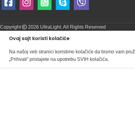
Copyright
2026 UltraLight. All Rights Reserved
Ovaj sajt koristi kolačiće
Na našoj veb stranici koristimo kolačiće da bismo vam pruž
„Prihvati“ pristajete na upotrebu SVIH kolačića.