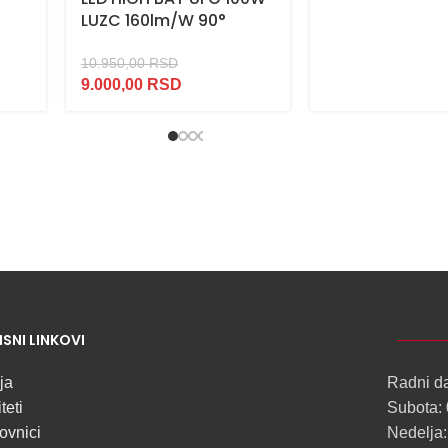
LUZC 160lm/W 90°
10.950,00
RSD
9.000,00
RSD
NOVO
ISNI LINKOVI
ALU
LED
ja
Radni d
PROFILI
teti
Subota: 
TRIMLESS
ovnici
Nedelja: