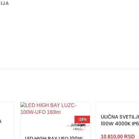
IJA
ULIČNA SVETILJ
-18%
A
100W 4000K IP
10.810,00
RSD
LED HIGH BAY UFO 100W