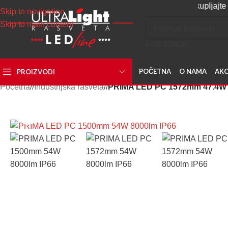
Napravite svoj nalog, sakupljajte poene i o
Skip to navigation
Skip to main content
KATEGORIJA
POČETNA
O NAMA
AKC
PROIZVODI
Početna
/
Industrijska rasveta
/
PRIMA LED PC 1572mm 47.4W 
Uvećaj sliku