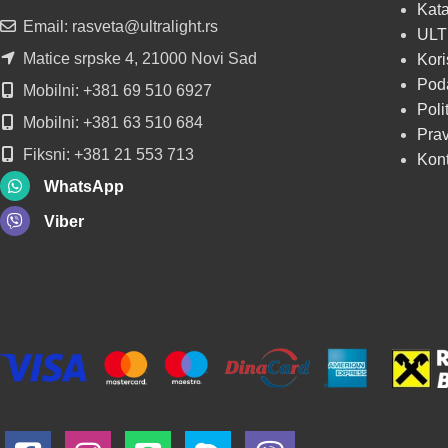
Kata
POGLEDAJ
Email: rasveta@ultralight.rs
ULT
Matice srpske 4, 21000 Novi Sad
Kori
Poda
Mobilni: +381 69 510 6927
Poli
Mobilni: +381 63 510 684
Prav
Fiksni: +381 21 553 713
Kon
WhatsApp
Viber