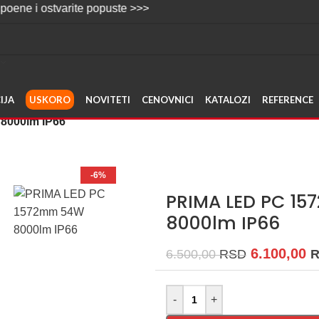
stvarite popuste >>>
IJA
USKORO
NOVITETI
CENOVNICI
KATALOZI
REFERENCE
8000lm IP66
-6%
PRIMA LED PC 1
8000lm IP66
6.100,00
6.500,00
RSD
-
+