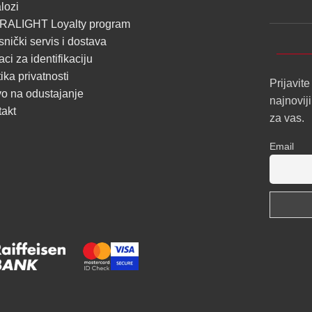
lozi
SA
RALIGHT Loyalty program
DIFUZOROM
snički servis i dostava
U
ci za identifikaciju
ROLNAMA
tika privatnosti
Prijavite
o na odustajanje
najnovij
POGLEDAJ
takt
za vas.
Email