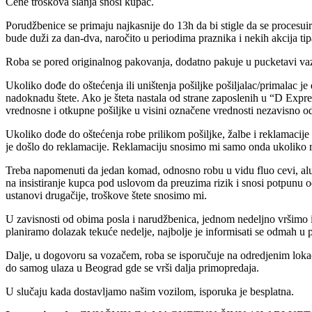
Cene troškova slanja snosi kupac.
Porudžbenice se primaju najkasnije do 13h da bi stigle da se procesuiraj
bude duži za dan-dva, naročito u periodima praznika i nekih akcija tip
Roba se pored originalnog pakovanja, dodatno pakuje u pucketavi vaz
Ukoliko dođe do oštećenja ili uništenja pošiljke pošiljalac/primalac j
nadoknadu štete. Ako je šteta nastala od strane zaposlenih u “D Exp
vrednosne i otkupne pošiljke u visini označene vrednosti nezavisno od
Ukoliko dođe do oštećenja robe prilikom pošiljke, žalbe i reklamacije 
je došlo do reklamacije. Reklamaciju snosimo mi samo onda ukoliko ro
Treba napomenuti da jedan komad, odnosno robu u vidu fluo cevi, alu pr
na insistiranje kupca pod uslovom da preuzima rizik i snosi potpunu 
ustanovi drugačije, troškove štete snosimo mi.
U zavisnosti od obima posla i narudžbenica, jednom nedeljno vršimo i
planiramo dolazak tekuće nedelje, najbolje je informisati se odmah u
Dalje, u dogovoru sa vozačem, roba se isporučuje na odredjenim lokac
do samog ulaza u Beograd gde se vrši dalja primopredaja.
U slučaju kada dostavljamo našim vozilom, isporuka je besplatna.