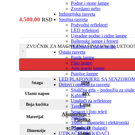
Podne i stone lampe
Zvezdano nebo
Industrijska rasveta
4.500,00
RSD
Spoljna rasveta
Podvodni reflektori
LED reflektori
Ugradne podne i zidne lampe
Baštenske lampe i fenjeri
ZVUČNIK ZA MAGNETNU ŠINU 10W BLUETOOTH F
Plafonske i zidne lampe
-
Ostala rasveta
Panik lampe
Fluo lampe
Anti-insekt lampe
Punjive lampe
LED PLAFONJERE SA SENZORO
10W
Snaga
Delovi i oprema za rasvetu
Sijalična grla – podnožja za sijali
48V
Ulazni napon
Kablovi
Upaljači za reflektore
Crna
Boja kućišta
Tajmeri
Senzori i foto releji
Aluminijum +
Materijal
Starteri
Plastika
Trafoi – magnetni i elektronski
v: 75mm, Ø
Prigušnice (balasti)
Dimenzije
65mm
UTIKAČI I PREKIDAČI