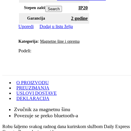
IP20
Stepen zaštite
Search
2 godine
Garancija
Uporedi
Dodaj u listu želja
Kategorija:
Magnetne šine i oprema
Podeli:
O PROIZVODU
PREUZIMANJA
USLOVI DOSTAVE
DEKLARACIJA
Zvučnik za magnetnu šinu
Povezuje se preko bluetooth-a
Robu šaljemo svakog radnog dana kurirskom službom Daily Express s