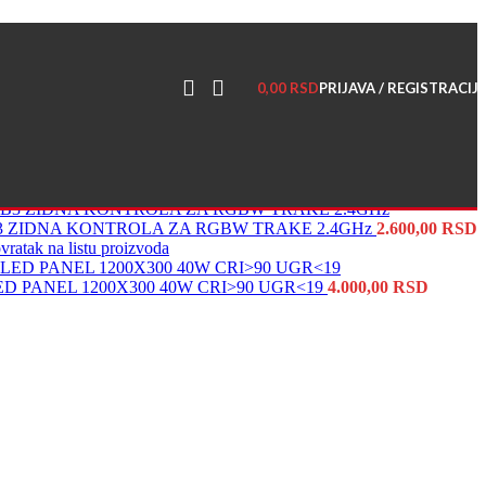
0,00
RSD
PRIJAVA / REGISTRACIJ
3 ZIDNA KONTROLA ZA RGBW TRAKE 2.4GHz
2.600,00
RSD
vratak na listu proizvoda
ED PANEL 1200X300 40W CRI>90 UGR<19
4.000,00
RSD