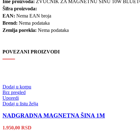
Ime proizvoda:
ZVUČNIK ZA MAGNETNU ŠINU 10W BLUETO
Šifra proizvoda:
EAN:
Nema EAN broja
Brend:
Nema podataka
Zemlja porekla:
Nema podataka
POVEZANI PROIZVODI
Dodaj u korpu
Brz pregled
Uporedi
Dodaj u listu želja
NADGRADNA MAGNETNA ŠINA 1M
1.950,00
RSD