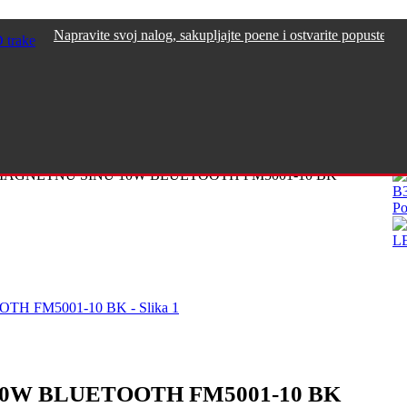
pravite svoj nalog, sakupljajte poene i ostvarite popuste >>>
 trake
MAGNETNU ŠINU 10W BLUETOOTH FM5001-10 BK
B
Po
L
0W BLUETOOTH FM5001-10 BK