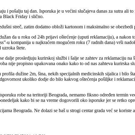
u i pošalju taj dan. Isporuka je u većini slučajeva danas za sutra ali to
a Black Friday i slično.
dušni streč, zatim dodatno obloži kartonom i maksimalno se obezbedi p
e dužan da u roku od 24h prijavi oštećenje (uputi reklamaciju), a nakon 
ress”-u kompanija u najkraćem mogućem roku (7 radnih dana) vrši nadok
 uzroka štete.
se dalje prosledjuju kurirskoj službi i šalje se zahtev za reklamaciju na
ba nije propisno upakovana onako kako to od nas zahteva kurirska sluzb
ofila dužine 2m, šina, nekih specijalnih medicinskih sijalica i bilo šta
odgovornost ukoliko dodje do bilo kakvog oštećenja pošiljke i reklamac
sporuku robe na teritoriji Beograda, nemamo fiksno određen termin već 
 ponedeljak kako bi se na vreme dogovorili oko isporuke jer se retko o
ijama Beograda. Ne dolazi se baš u strogi centar grada već se koriste