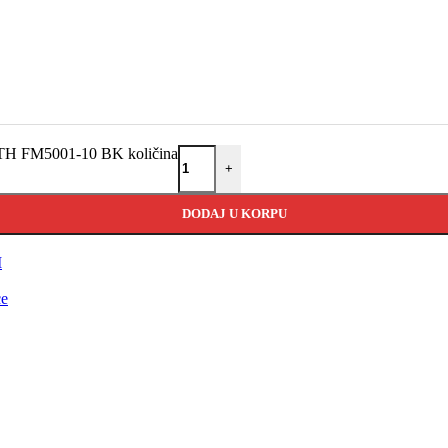
M5001-10 BK količina
+
DODAJ U KORPU
M
ce