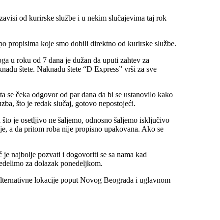
 zavisi od kurirske službe i u nekim slučajevima taj rok
o propisima koje smo dobili direktno od kurirske službe.
toga u roku od 7 dana je dužan da uputi zahtev za
nadu štete. Naknadu štete “D Express” vrši za sve
 šta se čeka odgovor od par dana da bi se ustanovilo kako
a, što je redak slučaj, gotovo nepostojeći.
 što je osetljivo ne šaljemo, odnosno šaljemo isključivo
ije, a da pritom roba nije propisno upakovana. Ako se
je najbolje pozvati i dogovoriti se sa nama kad
predelimo za dolazak ponedeljkom.
 alternativne lokacije poput Novog Beograda i uglavnom